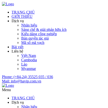
TRANG CHỦ
GIỚI THIỆU
Dịch vụ
Nhãn hiệu
Sáng chế & giải pháp hữu ích
Kiểu dáng công nghiệp
Bản quyền tác giả
Mã số mã vạch
Bài viết
Liên hệ
Việt Nam
Cambodia
Lào
Myanmar
Phone:
(+84-24) 35525 035 / 036
Mail:
info@havip.com.vn
Menu
TRANG CHỦ
Dịch vụ
Nhãn hiệu