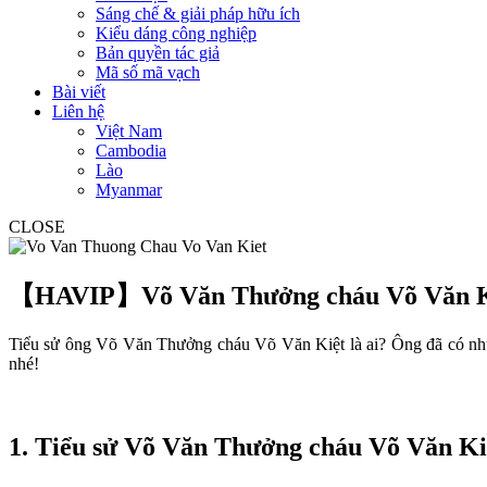
Sáng chế & giải pháp hữu ích
Kiểu dáng công nghiệp
Bản quyền tác giả
Mã số mã vạch
Bài viết
Liên hệ
Việt Nam
Cambodia
Lào
Myanmar
CLOSE
【HAVIP】Võ Văn Thưởng cháu Võ Văn K
Tiểu sử ông Võ Văn Thưởng cháu Võ Văn Kiệt là ai? Ông đã có nh
nhé!
1. Tiểu sử Võ Văn Thưởng cháu Võ Văn Ki