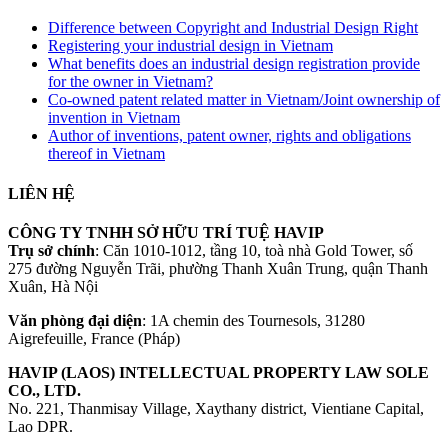
Difference between Copyright and Industrial Design Right
Registering your industrial design in Vietnam
What benefits does an industrial design registration provide
for the owner in Vietnam?
Co-owned patent related matter in Vietnam/Joint ownership of
invention in Vietnam
Author of inventions, patent owner, rights and obligations
thereof in Vietnam
LIÊN HỆ
CÔNG TY TNHH SỞ HỮU TRÍ TUỆ HAVIP
Trụ sở chính
: Căn 1010-1012, tầng 10, toà nhà Gold Tower, số
275 đường Nguyễn Trãi, phường Thanh Xuân Trung, quận Thanh
Xuân, Hà Nội
Văn phòng đại diện
: 1A chemin des Tournesols, 31280
Aigrefeuille, France (Pháp)
HAVIP (LAOS) INTELLECTUAL PROPERTY LAW SOLE
CO., LTD.
No. 221, Thanmisay Village, Xaythany district, Vientiane Capital,
Lao DPR.