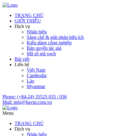
TRANG CHỦ
GIỚI THIỆU
Dịch vụ
Nhãn hiệu
Sáng chế & giải pháp hữu ích
Kiểu dáng công nghiệp
Bản quyền tác giả
Mã số mã vạch
Bài viết
Liên hệ
Việt Nam
Cambodia
Lào
Myanmar
Phone:
(+84-24) 35525 035 / 036
Mail:
info@havip.com.vn
Menu
TRANG CHỦ
Dịch vụ
Nhãn hiệu