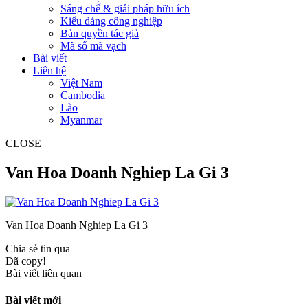
Sáng chế & giải pháp hữu ích
Kiểu dáng công nghiệp
Bản quyền tác giả
Mã số mã vạch
Bài viết
Liên hệ
Việt Nam
Cambodia
Lào
Myanmar
CLOSE
Van Hoa Doanh Nghiep La Gi 3
Van Hoa Doanh Nghiep La Gi 3
Chia sẻ tin qua
Đã copy!
Bài viết liên quan
Bài viết mới