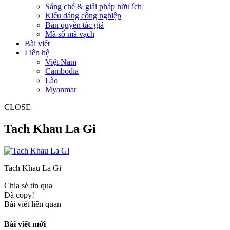
Sáng chế & giải pháp hữu ích
Kiểu dáng công nghiệp
Bản quyền tác giả
Mã số mã vạch
Bài viết
Liên hệ
Việt Nam
Cambodia
Lào
Myanmar
CLOSE
Tach Khau La Gi
Tach Khau La Gi
Chia sẻ tin qua
Đã copy!
Bài viết liên quan
Bài viết mới