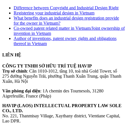
Difference between Copyright and Industrial Design Right
Registering your industrial design in Vietnam
What benefits does an industrial design registration provide
for the owner in Vietnam?
Co-owned patent related matter in Vietnam/Joint ownership of
invention in Vietnam
Author of inventions, patent owner, rights and obligations
thereof in Vietnam
LIÊN HỆ
CÔNG TY TNHH SỞ HỮU TRÍ TUỆ HAVIP
Trụ sở chính
: Căn 1010-1012, tầng 10, toà nhà Gold Tower, số
275 đường Nguyễn Trãi, phường Thanh Xuân Trung, quận Thanh
Xuân, Hà Nội
Văn phòng đại diện
: 1A chemin des Tournesols, 31280
Aigrefeuille, France (Pháp)
HAVIP (LAOS) INTELLECTUAL PROPERTY LAW SOLE
CO., LTD.
No. 221, Thanmisay Village, Xaythany district, Vientiane Capital,
Lao DPR.