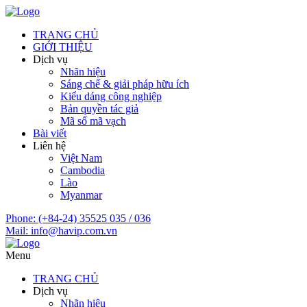
TRANG CHỦ
GIỚI THIỆU
Dịch vụ
Nhãn hiệu
Sáng chế & giải pháp hữu ích
Kiểu dáng công nghiệp
Bản quyền tác giả
Mã số mã vạch
Bài viết
Liên hệ
Việt Nam
Cambodia
Lào
Myanmar
Phone:
(+84-24) 35525 035 / 036
Mail:
info@havip.com.vn
Menu
TRANG CHỦ
Dịch vụ
Nhãn hiệu