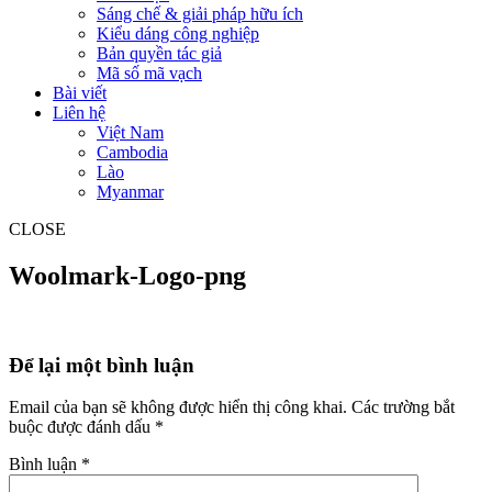
Sáng chế & giải pháp hữu ích
Kiểu dáng công nghiệp
Bản quyền tác giả
Mã số mã vạch
Bài viết
Liên hệ
Việt Nam
Cambodia
Lào
Myanmar
CLOSE
Woolmark-Logo-png
Để lại một bình luận
Email của bạn sẽ không được hiển thị công khai.
Các trường bắt
buộc được đánh dấu
*
Bình luận
*