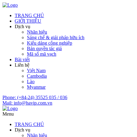
TRANG CHỦ
GIỚI THIỆU
Dịch vụ
Nhãn hiệu
Sáng chế & giải pháp hữu ích
Kiểu dáng công nghiệp
Bản quyền tác giả
Mã số mã vạch
Bài viết
Liên hệ
Việt Nam
Cambodia
Lào
Myanmar
Phone:
(+84-24) 35525 035 / 036
Mail:
info@havip.com.vn
Menu
TRANG CHỦ
Dịch vụ
Nhãn hiệu