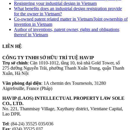
Registering your industrial design in Vietnam
What benefits does an industrial design registration provide
for the owner in Vietnam?
Co-owned patent related matter in Vietnam/Joint ownership of
invention in Vietnam
Author of inventions, patent owner, rights and obligations
thereof in Vietnam
LIÊN HỆ
CÔNG TY TNHH SỞ HỮU TRÍ TUỆ HAVIP
Trụ sở chính
: Căn 1010-1012, tầng 10, toà nhà Gold Tower, số
275 đường Nguyễn Trãi, phường Thanh Xuân Trung, quận Thanh
Xuân, Hà Nội
Văn phòng đại diện
: 1A chemin des Tournesols, 31280
Aigrefeuille, France (Pháp)
HAVIP (LAOS) INTELLECTUAL PROPERTY LAW SOLE
CO., LTD.
No. 221, Thanmisay Village, Xaythany district, Vientiane Capital,
Lao DPR.
Tel
: (84-24) 35525 035/036
Fax
: (024) 35525 037