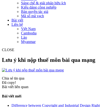
Sáng chế & giải pháp hữu ích
Kiểu dáng công nghiệp
Bản quyền tác giả
Mã số mã vạch
Bài viết
Liên hệ
Việt Nam
Cambodia
Lào
Myanmar
CLOSE
Lưu ý khi nộp thuế môn bài qua mạng
Chia sẻ tin qua
Đã copy!
Bài viết liên quan
Bài viết mới
Difference between Copyright and Industrial Design Right