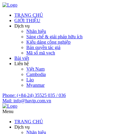
TRANG CHỦ
GIỚI THIỆU
Dịch vụ
Nhãn hiệu
Sáng chế & giải pháp hữu ích
Kiểu dáng công nghiệp
Bản quyền tác giả
Mã số mã vạch
Bài viết
Liên hệ
Việt Nam
Cambodia
Lào
Myanmar
Phone:
(+84-24) 35525 035 / 036
Mail:
info@havip.com.vn
Menu
TRANG CHỦ
Dịch vụ
Nhãn hiệu