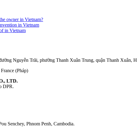
r the owner in Vietnam?
invention in Vietnam
eof in Vietnam
75 đường Nguyễn Trãi, phường Thanh Xuân Trung, quận Thanh Xuân, 
, France (Pháp)
., LTD.
ao DPR.
 Pou Senchey, Phnom Penh, Cambodia.