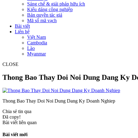
Sáng chế & giải pháp hữu ích
Kiểu dáng công nghiệp
Bản quyền tác giả
Mã số mã vạch
Bài viết
Liên hệ
Việt Nam
Cambodia
Lào
Myanmar
CLOSE
Thong Bao Thay Doi Noi Dung Dang Ky D
Thong Bao Thay Doi Noi Dung Dang Ky Doanh Nghiep
Chia sẻ tin qua
Đã copy!
Bài viết liên quan
Bài viết mới