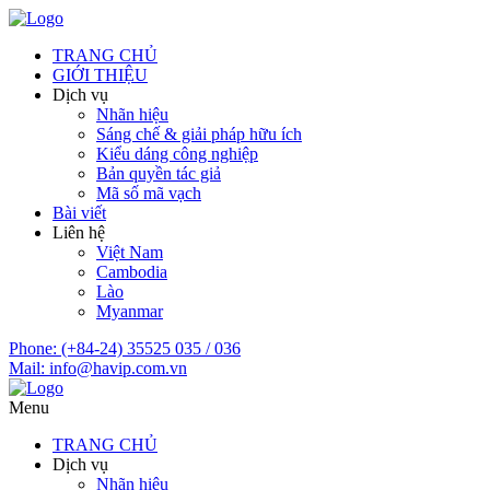
TRANG CHỦ
GIỚI THIỆU
Dịch vụ
Nhãn hiệu
Sáng chế & giải pháp hữu ích
Kiểu dáng công nghiệp
Bản quyền tác giả
Mã số mã vạch
Bài viết
Liên hệ
Việt Nam
Cambodia
Lào
Myanmar
Phone:
(+84-24) 35525 035 / 036
Mail:
info@havip.com.vn
Menu
TRANG CHỦ
Dịch vụ
Nhãn hiệu