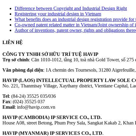
Difference between Copyright and Industrial Design Right
Registering your industrial design in Vietnam
What benefits does an industrial design registration provide fo
Co-owned patent related matter in Vietnam/Joint ownership of 
Author of inventions, patent owner, rights and obligations ther
LIÊN HỆ
CÔNG TY TNHH SỞ HỮU TRÍ TUỆ HAVIP
Trụ sở chính
: Căn 1010-1012, tầng 10, toà nhà Gold Tower, số 2
Văn phòng đại diện
: 1A chemin des Tournesols, 31280 Aigrefeuille
HAVIP (LAOS) INTELLECTUAL PROPERTY LAW SOLE CO
No. 221, Thanmisay Village, Xaythany district, Vientiane Capital, L
Tel
: (84-24) 35525 035/036
Fax
: (024) 35525 037
Email
: info@havip.com.vn
HAVIP (CAMBODIA) IP SERVICE CO., LTD.
House A08, street Betong, Phum Prey Sala, Sangkat Kakab 2, Khan
HAVIP (MYANMAR) IP SERVICES CO., LTD
.