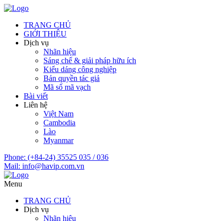
TRANG CHỦ
GIỚI THIỆU
Dịch vụ
Nhãn hiệu
Sáng chế & giải pháp hữu ích
Kiểu dáng công nghiệp
Bản quyền tác giả
Mã số mã vạch
Bài viết
Liên hệ
Việt Nam
Cambodia
Lào
Myanmar
Phone:
(+84-24) 35525 035 / 036
Mail:
info@havip.com.vn
Menu
TRANG CHỦ
Dịch vụ
Nhãn hiệu