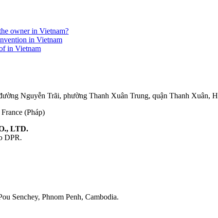
r the owner in Vietnam?
invention in Vietnam
eof in Vietnam
75 đường Nguyễn Trãi, phường Thanh Xuân Trung, quận Thanh Xuân, 
, France (Pháp)
., LTD.
ao DPR.
 Pou Senchey, Phnom Penh, Cambodia.