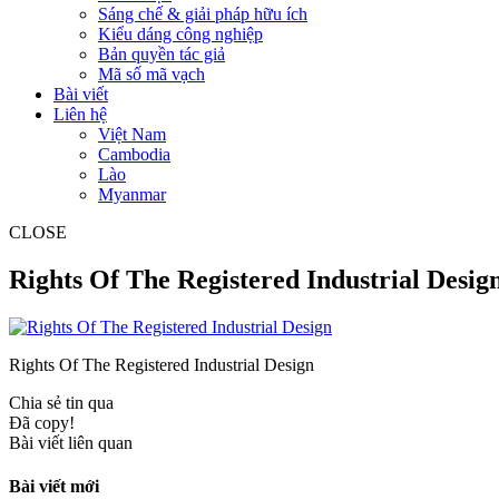
Sáng chế & giải pháp hữu ích
Kiểu dáng công nghiệp
Bản quyền tác giả
Mã số mã vạch
Bài viết
Liên hệ
Việt Nam
Cambodia
Lào
Myanmar
CLOSE
Rights Of The Registered Industrial Desig
Rights Of The Registered Industrial Design
Chia sẻ tin qua
Đã copy!
Bài viết liên quan
Bài viết mới