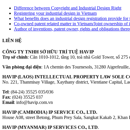
Difference between Copyright and Industrial Design Right
Registering your industrial design in Vietnam
What benefits does an industrial design registration provide fo
Co-owned patent related matter in Vietnam/Joint ownership of 
Author of inventions, patent owner, rights and obligations ther
LIÊN HỆ
CÔNG TY TNHH SỞ HỮU TRÍ TUỆ HAVIP
Trụ sở chính
: Căn 1010-1012, tầng 10, toà nhà Gold Tower, số 2
Văn phòng đại diện
: 1A chemin des Tournesols, 31280 Aigrefeuille
HAVIP (LAOS) INTELLECTUAL PROPERTY LAW SOLE CO
No. 221, Thanmisay Village, Xaythany district, Vientiane Capital, L
Tel
: (84-24) 35525 035/036
Fax
: (024) 35525 037
Email
: info@havip.com.vn
HAVIP (CAMBODIA) IP SERVICE CO., LTD.
House A08, street Betong, Phum Prey Sala, Sangkat Kakab 2, Khan
HAVIP (MYANMAR) IP SERVICES CO., LTD
.