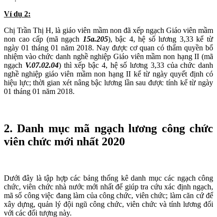
Ví dụ 2:
Chị
Trần Thị H, là giáo viên mầm non đã xếp ngạch Giáo viên mầm
non cao cấp (mã ngạch
15a.205
), bậc 4, hệ số lương 3,33 kể từ
ngày 01 tháng 01 năm 2018. Nay được cơ quan có thẩm quyền bổ
nhiệm vào chức danh nghề nghiệp Giáo viên mầm non hạng II (mã
ngạch
V
.07.02.04
) thì xếp bậc 4, hệ số lương 3,33 của chức danh
nghề nghiệp giáo viên mầm non hạng II kể từ ngày quyết định có
hiệu lực; thời gian xét nâng bậc lương lần sau được tính kể từ ngày
01 tháng 01 năm 2018.
2. Danh mục mã ngạch lương công chức
viên chức mới nhất 2020
Dưới đây là tập hợp các bảng thống kê danh mục các ngạch công
chức, viên chức nhà nước mới nhất để giúp tra cứu xác định ngạch,
mã số công việc đang làm của công chức, viên chức; làm căn cứ để
xây dựng, quản lý đội ngũ công chức, viên chức và tính lương đối
với các đối tượng này.