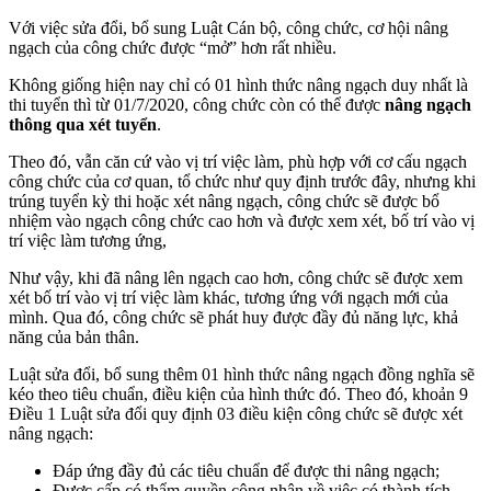
Với việc sửa đổi, bổ sung Luật Cán bộ, công chức, cơ hội nâng
ngạch của công chức được “mở” hơn rất nhiều.
Không giống hiện nay chỉ có 01 hình thức nâng ngạch duy nhất là
thi tuyển thì từ 01/7/2020, công chức còn có thể được
nâng ngạch
thông qua xét tuyển
.
Theo đó, vẫn căn cứ vào vị trí việc làm, phù hợp với cơ cấu ngạch
công chức của cơ quan, tổ chức như quy định trước đây, nhưng khi
trúng tuyển kỳ thi hoặc xét nâng ngạch, công chức sẽ được bổ
nhiệm vào ngạch công chức cao hơn và được xem xét, bố trí vào vị
trí việc làm tương ứng,
Như vậy, khi đã nâng lên ngạch cao hơn, công chức sẽ được xem
xét bố trí vào vị trí việc làm khác, tương ứng với ngạch mới của
mình. Qua đó, công chức sẽ phát huy được đầy đủ năng lực, khả
năng của bản thân.
Luật sửa đổi, bổ sung thêm 01 hình thức nâng ngạch đồng nghĩa sẽ
kéo theo tiêu chuẩn, điều kiện của hình thức đó. Theo đó, khoản 9
Điều 1 Luật sửa đổi quy định 03 điều kiện công chức sẽ được xét
nâng ngạch:
Đáp ứng đầy đủ các tiêu chuẩn để được thi nâng ngạch;
Được cấp có thẩm quyền công nhận về việc có thành tích