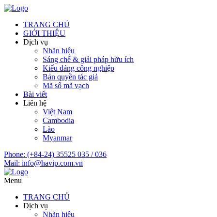
TRANG CHỦ
GIỚI THIỆU
Dịch vụ
Nhãn hiệu
Sáng chế & giải pháp hữu ích
Kiểu dáng công nghiệp
Bản quyền tác giả
Mã số mã vạch
Bài viết
Liên hệ
Việt Nam
Cambodia
Lào
Myanmar
Phone:
(+84-24) 35525 035 / 036
Mail:
info@havip.com.vn
Menu
TRANG CHỦ
Dịch vụ
Nhãn hiệu