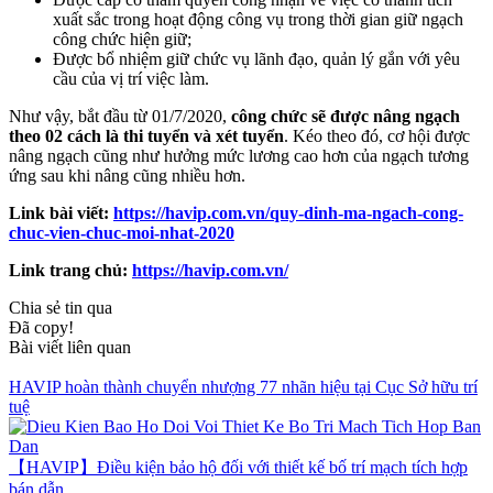
xuất sắc trong hoạt động công vụ trong thời gian giữ ngạch
công chức hiện giữ;
Được bổ nhiệm giữ chức vụ lãnh đạo, quản lý gắn với yêu
cầu của vị trí việc làm.
Như vậy, bắt đầu từ 01/7/2020,
công chức sẽ được nâng ngạch
theo 02 cách là thi tuyển và xét tuyển
. Kéo theo đó, cơ hội được
nâng ngạch cũng như hưởng mức lương cao hơn của ngạch tương
ứng sau khi nâng cũng nhiều hơn.
Link bài viết:
https://havip.com.vn/quy-dinh-ma-ngach-cong-
chuc-vien-chuc-moi-nhat-2020
Link trang chủ:
https://havip.com.vn/
Chia sẻ tin qua
Đã copy!
Bài viết liên quan
HAVIP hoàn thành chuyển nhượng 77 nhãn hiệu tại Cục Sở hữu trí
tuệ
【HAVIP】Điều kiện bảo hộ đối với thiết kế bố trí mạch tích hợp
bán dẫn