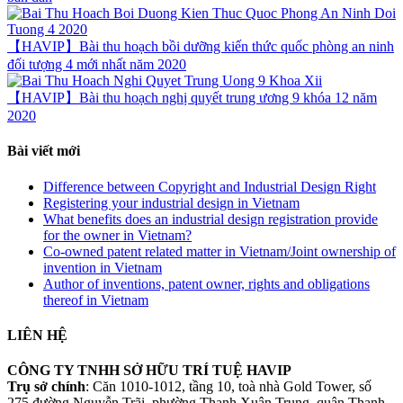
【HAVIP】Bài thu hoạch bồi dưỡng kiến thức quốc phòng an ninh
đối tượng 4 mới nhất năm 2020
【HAVIP】Bài thu hoạch nghị quyết trung ương 9 khóa 12 năm
2020
Bài viết mới
Difference between Copyright and Industrial Design Right
Registering your industrial design in Vietnam
What benefits does an industrial design registration provide
for the owner in Vietnam?
Co-owned patent related matter in Vietnam/Joint ownership of
invention in Vietnam
Author of inventions, patent owner, rights and obligations
thereof in Vietnam
LIÊN HỆ
CÔNG TY TNHH SỞ HỮU TRÍ TUỆ HAVIP
Trụ sở chính
: Căn 1010-1012, tầng 10, toà nhà Gold Tower, số
275 đường Nguyễn Trãi, phường Thanh Xuân Trung, quận Thanh