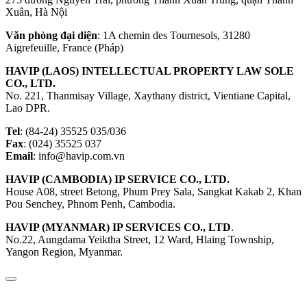
Xuân, Hà Nội
Văn phòng đại diện
: 1A chemin des Tournesols, 31280
Aigrefeuille, France (Pháp)
HAVIP (LAOS) INTELLECTUAL PROPERTY LAW SOLE
CO., LTD.
No. 221, Thanmisay Village, Xaythany district, Vientiane Capital,
Lao DPR.
Tel
: (84-24) 35525 035/036
Fax
: (024) 35525 037
Email
: info@havip.com.vn
HAVIP (CAMBODIA) IP SERVICE CO., LTD.
House A08, street Betong, Phum Prey Sala, Sangkat Kakab 2, Khan
Pou Senchey, Phnom Penh, Cambodia.
HAVIP (MYANMAR) IP SERVICES CO., LTD
.
No.22, Aungdama Yeiktha Street, 12 Ward, Hlaing Township,
Yangon Region, Myanmar.