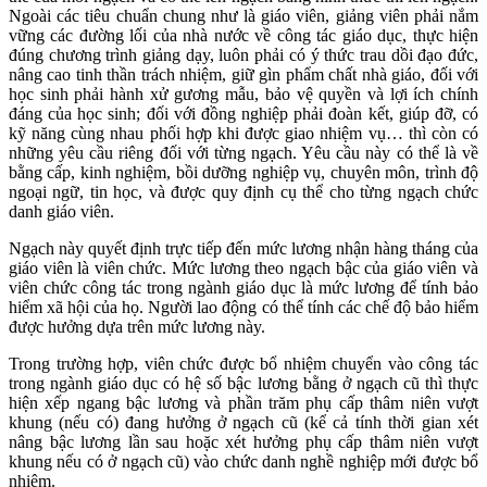
Ngoài các tiêu chuẩn chung như là giáo viên, giảng viên phải nắm
vững các đường lối của nhà nước về công tác giáo dục, thực hiện
đúng chương trình giảng dạy, luôn phải có ý thức trau dồi đạo đức,
nâng cao tinh thần trách nhiệm, giữ gìn phẩm chất nhà giáo, đối với
học sinh phải hành xử gương mẫu, bảo vệ quyền và lợi ích chính
đáng của học sinh; đối với đồng nghiệp phải đoàn kết, giúp đỡ, có
kỹ năng cùng nhau phối hợp khi được giao nhiệm vụ… thì còn có
những yêu cầu riêng đối với từng ngạch. Yêu cầu này có thể là về
bằng cấp, kinh nghiệm, bồi dưỡng nghiệp vụ, chuyên môn, trình độ
ngoại ngữ, tin học, và được quy định cụ thể cho từng ngạch chức
danh giáo viên.
Ngạch này quyết định trực tiếp đến mức lương nhận hàng tháng của
giáo viên là viên chức. Mức lương theo ngạch bậc của giáo viên và
viên chức công tác trong ngành giáo dục là mức lương để tính bảo
hiểm xã hội của họ. Người lao động có thể tính các chế độ bảo hiểm
được hưởng dựa trên mức lương này.
Trong trường hợp, viên chức được bổ nhiệm chuyển vào công tác
trong ngành giáo dục có hệ số bậc lương bằng ở ngạ
c
h
c
ũ thì thực
hiện xếp ngang bậc lương và phần trăm phụ cấp thâm niên vượt
khung (nếu có) đang hưởng ở ngạch cũ (kể cả tính thời gian xét
nâng bậc lương lần sau hoặc xét hưởng phụ cấp thâm niên vượt
khung nếu có ở ngạch cũ) vào chức danh nghề nghiệp mới được bổ
nhiệm.