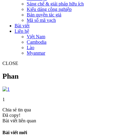
Sáng chế & giải pháp hữu ích
Kiểu dáng công nghiệp
Bản quyền tác giả
Mã số mã vạch
Bài viết
Liên hệ
Việt Nam
Cambodia
Lào
Myanmar
CLOSE
Phan
1
Chia sẻ tin qua
Đã copy!
Bài viết liên quan
Bài viết mới