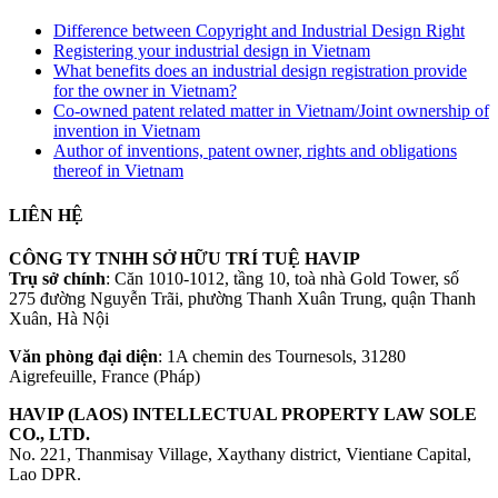
Difference between Copyright and Industrial Design Right
Registering your industrial design in Vietnam
What benefits does an industrial design registration provide
for the owner in Vietnam?
Co-owned patent related matter in Vietnam/Joint ownership of
invention in Vietnam
Author of inventions, patent owner, rights and obligations
thereof in Vietnam
LIÊN HỆ
CÔNG TY TNHH SỞ HỮU TRÍ TUỆ HAVIP
Trụ sở chính
: Căn 1010-1012, tầng 10, toà nhà Gold Tower, số
275 đường Nguyễn Trãi, phường Thanh Xuân Trung, quận Thanh
Xuân, Hà Nội
Văn phòng đại diện
: 1A chemin des Tournesols, 31280
Aigrefeuille, France (Pháp)
HAVIP (LAOS) INTELLECTUAL PROPERTY LAW SOLE
CO., LTD.
No. 221, Thanmisay Village, Xaythany district, Vientiane Capital,
Lao DPR.