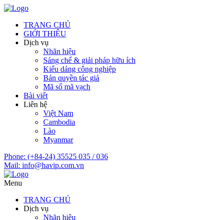
TRANG CHỦ
GIỚI THIỆU
Dịch vụ
Nhãn hiệu
Sáng chế & giải pháp hữu ích
Kiểu dáng công nghiệp
Bản quyền tác giả
Mã số mã vạch
Bài viết
Liên hệ
Việt Nam
Cambodia
Lào
Myanmar
Phone:
(+84-24) 35525 035 / 036
Mail:
info@havip.com.vn
Menu
TRANG CHỦ
Dịch vụ
Nhãn hiệu