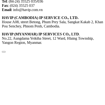
Tel
: (84-24) 35525 035/036
Fax
: (024) 35525 037
Email
: info@havip.com.vn
HAVIP (CAMBODIA) IP SERVICE CO., LTD.
House A08, street Betong, Phum Prey Sala, Sangkat Kakab 2, Khan
Pou Senchey, Phnom Penh, Cambodia.
HAVIP (MYANMAR) IP SERVICES CO., LTD
.
No.22, Aungdama Yeiktha Street, 12 Ward, Hlaing Township,
Yangon Region, Myanmar.