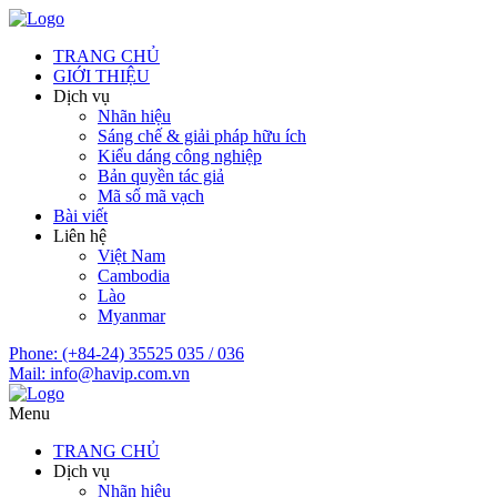
TRANG CHỦ
GIỚI THIỆU
Dịch vụ
Nhãn hiệu
Sáng chế & giải pháp hữu ích
Kiểu dáng công nghiệp
Bản quyền tác giả
Mã số mã vạch
Bài viết
Liên hệ
Việt Nam
Cambodia
Lào
Myanmar
Phone:
(+84-24) 35525 035 / 036
Mail:
info@havip.com.vn
Menu
TRANG CHỦ
Dịch vụ
Nhãn hiệu