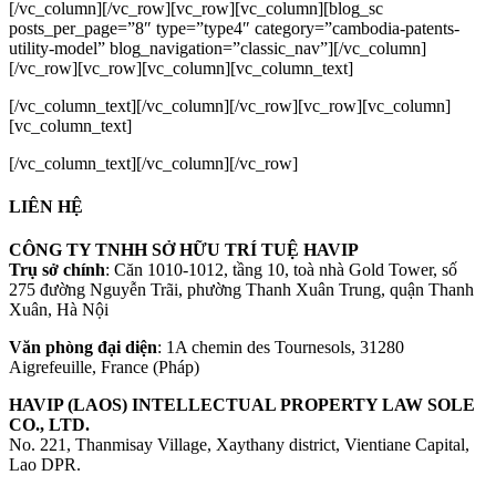
[/vc_column][/vc_row][vc_row][vc_column][blog_sc
posts_per_page=”8″ type=”type4″ category=”cambodia-patents-
utility-model” blog_navigation=”classic_nav”][/vc_column]
[/vc_row][vc_row][vc_column][vc_column_text]
[/vc_column_text][/vc_column][/vc_row][vc_row][vc_column]
[vc_column_text]
[/vc_column_text][/vc_column][/vc_row]
LIÊN HỆ
CÔNG TY TNHH SỞ HỮU TRÍ TUỆ HAVIP
Trụ sở chính
: Căn 1010-1012, tầng 10, toà nhà Gold Tower, số
275 đường Nguyễn Trãi, phường Thanh Xuân Trung, quận Thanh
Xuân, Hà Nội
Văn phòng đại diện
: 1A chemin des Tournesols, 31280
Aigrefeuille, France (Pháp)
HAVIP (LAOS) INTELLECTUAL PROPERTY LAW SOLE
CO., LTD.
No. 221, Thanmisay Village, Xaythany district, Vientiane Capital,
Lao DPR.