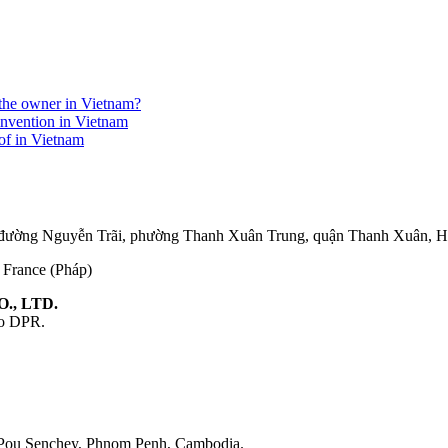
r the owner in Vietnam?
invention in Vietnam
eof in Vietnam
75 đường Nguyễn Trãi, phường Thanh Xuân Trung, quận Thanh Xuân, 
, France (Pháp)
., LTD.
ao DPR.
 Pou Senchey, Phnom Penh, Cambodia.