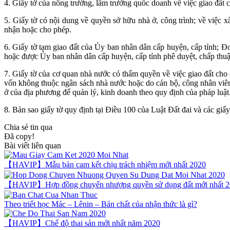
4. Giấy tờ của nông trường, lâm trường quốc doanh về việc giao đất 
5. Giấy tờ có nội dung về quyền sở hữu nhà ở, công trình; về việc
nhận hoặc cho phép.
6. Giấy tờ tạm giao đất của Ủy ban nhân dân cấp huyện, cấp tỉnh; 
hoặc được Ủy ban nhân dân cấp huyện, cấp tỉnh phê duyệt, chấp thuậ
7. Giấy tờ của cơ quan nhà nước có thẩm quyền về việc giao đất cho 
vốn không thuộc ngân sách nhà nước hoặc do cán bộ, công nhân viê
ở của địa phương để quản lý, kinh doanh theo quy định của pháp luật
8. Bản sao giấy tờ quy định tại Điều 100 của Luật Đất đai và các giấy
Chia sẻ tin qua
Đã copy!
Bài viết liên quan
【HAVIP】Mẫu bản cam kết chịu trách nhiệm mới nhất 2020
【HAVIP】Hợp đồng chuyển nhượng quyền sử dụng đất mới nhất 
Theo triết học Mác – Lênin – Bản chất của nhận thức là gì?
【HAVIP】Chế độ thai sản mới nhất năm 2020