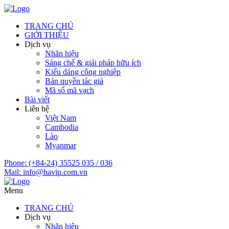
TRANG CHỦ
GIỚI THIỆU
Dịch vụ
Nhãn hiệu
Sáng chế & giải pháp hữu ích
Kiểu dáng công nghiệp
Bản quyền tác giả
Mã số mã vạch
Bài viết
Liên hệ
Việt Nam
Cambodia
Lào
Myanmar
Phone:
(+84-24) 35525 035 / 036
Mail:
info@havip.com.vn
Menu
TRANG CHỦ
Dịch vụ
Nhãn hiệu