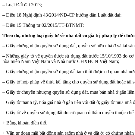
– Luật Đất đai 2013;
– Điều 18 Nghị định 43/2014/NĐ-CP hướng dẫn Luật đất đai;
– Điều 15 Thông tư 02/2015/TT-BTNMT;
Theo đó, những loại giấy tờ về nhà đất có giá trị pháp lý để ch
– Giấy chứng nhận quyền sử dụng đất, quyền sở hữu nhà ở và tài sản 
– Những giấy tờ về quyền được sử dụng đất trước 15/10/1993 do cơ
hòa miền Nam Việt Nam và Nhà nước CHXHCN Việt Nam;
– Giấy chứng nhận quyền sử dụng đất tạm thời được cơ quan nhà nước
– Giấy tờ hợp pháp về thừa kế, tặng cho quyền sử dụng đất hoặc tài sản
– Giấy tờ chuyển nhượng quyền sử dụng đất, mua bán nhà ở gắn liền
– Giấy tờ thanh lý, hóa giá nhà ở gắn liền với đất ở; giấy tờ mua nhà
– Giấy tờ về quyền sử dụng đất do cơ quan có thẩm quyền thuộc ch
+ Bằng khoán điền thổ.
+ Văn tự đoạn mãi bất động sản (gồm nhà ở và đất ở) có chứng nhận 