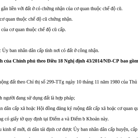
 gắn liền với đất ở có chứng nhận của cơ quan thuộc chế độ cũ.
 cơ quan thuộc chế độ cũ chứng nhận.
 của cơ quan thuộc chế độ cũ cấp.
c Ủy ban nhân dân cấp tỉnh nơi có đất ở công nhận.
định của Chính phủ theo Điều 18 Nghị định 43/2014/NĐ-CP bao gồm
ý ruộng đất theo Chỉ thị số 299-TTg ngày 10 tháng 11 năm 1980 của Th
:
nh người đang sử dụng đất là hợp pháp;
 dân cấp xã hoặc Hội đồng đăng ký ruộng đất cấp xã hoặc cơ quan quản
g có giấy tờ quy định tại Điểm a và Điểm b Khoản này.
u kinh tế mới, di dân tái định cư được Ủy ban nhân dân cấp huyện, cấ