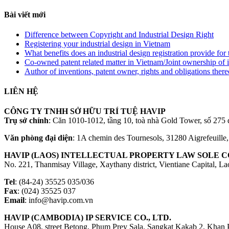
Bài viết mới
Difference between Copyright and Industrial Design Right
Registering your industrial design in Vietnam
What benefits does an industrial design registration provide fo
Co-owned patent related matter in Vietnam/Joint ownership of 
Author of inventions, patent owner, rights and obligations ther
LIÊN HỆ
CÔNG TY TNHH SỞ HỮU TRÍ TUỆ HAVIP
Trụ sở chính
: Căn 1010-1012, tầng 10, toà nhà Gold Tower, số 2
Văn phòng đại diện
: 1A chemin des Tournesols, 31280 Aigrefeuille
HAVIP (LAOS) INTELLECTUAL PROPERTY LAW SOLE CO
No. 221, Thanmisay Village, Xaythany district, Vientiane Capital, L
Tel
: (84-24) 35525 035/036
Fax
: (024) 35525 037
Email
: info@havip.com.vn
HAVIP (CAMBODIA) IP SERVICE CO., LTD.
House A08, street Betong, Phum Prey Sala, Sangkat Kakab 2, Khan