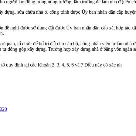
cho người lao động trong nông trường, lâm trường để làm nhà ở (nếu có
 xây dựng, sửa chữa nhà ở, công trình được Ủy ban nhân dân cấp huyệ
Đơn đề nghị được sử dụng đất được Ủy ban nhân dân cấp xã, hợp tác x
n.
cơ quan, tổ chức để bố trí đất cho cán bộ, công nhân viên tự làm nhà
n tự đóng góp xây dựng. Trường hợp xây dựng nhà ở bằng vốn ngân sác
.
 tờ quy định tại các Khoản 2, 3, 4, 5, 6 và 7 Điều này có xác nh
2020