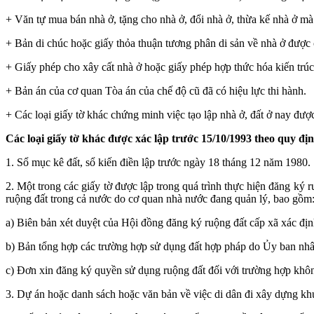
+ Văn tự mua bán nhà ở, tặng cho nhà ở, đổi nhà ở, thừa kế nhà ở mà
+ Bản di chúc hoặc giấy thỏa thuận tương phân di sản về nhà ở được
+ Giấy phép cho xây cất nhà ở hoặc giấy phép hợp thức hóa kiến trúc
+ Bản án của cơ quan Tòa án của chế độ cũ đã có hiệu lực thi hành.
+ Các loại giấy tờ khác chứng minh việc tạo lập nhà ở, đất ở nay đượ
Các loại giấy tờ khác được xác lập trước 15/10/1993 theo quy 
1. Sổ mục kê đất, sổ kiến điền lập trước ngày 18 tháng 12 năm 1980.
2. Một trong các giấy tờ được lập trong quá trình thực hiện đăng k
ruộng đất trong cả nước do cơ quan nhà nước đang quản lý, bao gồm
a) Biên bản xét duyệt của Hội đồng đăng ký ruộng đất cấp xã xác đị
b) Bản tổng hợp các trường hợp sử dụng đất hợp pháp do Ủy ban nhân
c) Đơn xin đăng ký quyền sử dụng ruộng đất đối với trường hợp khôn
3. Dự án hoặc danh sách hoặc văn bản về việc di dân đi xây dựng kh