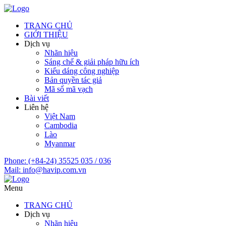
TRANG CHỦ
GIỚI THIỆU
Dịch vụ
Nhãn hiệu
Sáng chế & giải pháp hữu ích
Kiểu dáng công nghiệp
Bản quyền tác giả
Mã số mã vạch
Bài viết
Liên hệ
Việt Nam
Cambodia
Lào
Myanmar
Phone:
(+84-24) 35525 035 / 036
Mail:
info@havip.com.vn
Menu
TRANG CHỦ
Dịch vụ
Nhãn hiệu