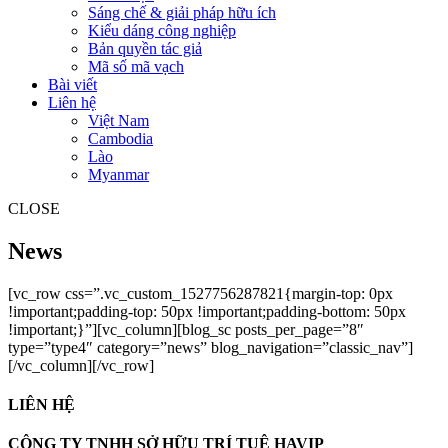
Sáng chế & giải pháp hữu ích
Kiểu dáng công nghiệp
Bản quyền tác giả
Mã số mã vạch
Bài viết
Liên hệ
Việt Nam
Cambodia
Lào
Myanmar
CLOSE
News
[vc_row css=”.vc_custom_1527756287821{margin-top: 0px
!important;padding-top: 50px !important;padding-bottom: 50px
!important;}”][vc_column][blog_sc posts_per_page=”8″
type=”type4″ category=”news” blog_navigation=”classic_nav”]
[/vc_column][/vc_row]
LIÊN HỆ
CÔNG TY TNHH SỞ HỮU TRÍ TUỆ HAVIP