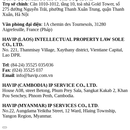
Trụ sở chính
: Căn 1010-1012, tầng 10, toà nhà Gold Tower, số
275 đường Nguyễn Trãi, phường Thanh Xuân Trung, quận Thanh
Xuân, Hà Nội
Văn phòng đại diện
: 1A chemin des Tournesols, 31280
Aigrefeuille, France (Pháp)
HAVIP (LAOS) INTELLECTUAL PROPERTY LAW SOLE
CO., LTD.
No. 221, Thanmisay Village, Xaythany district, Vientiane Capital,
Lao DPR.
Tel
: (84-24) 35525 035/036
Fax
: (024) 35525 037
Email
: info@havip.com.vn
HAVIP (CAMBODIA) IP SERVICE CO., LTD.
House A08, street Betong, Phum Prey Sala, Sangkat Kakab 2, Khan
Pou Senchey, Phnom Penh, Cambodia.
HAVIP (MYANMAR) IP SERVICES CO., LTD
.
No.22, Aungdama Yeiktha Street, 12 Ward, Hlaing Township,
Yangon Region, Myanmar.