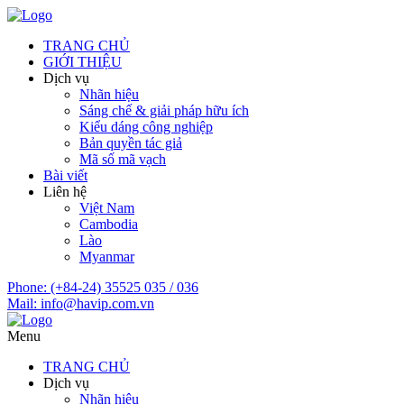
TRANG CHỦ
GIỚI THIỆU
Dịch vụ
Nhãn hiệu
Sáng chế & giải pháp hữu ích
Kiểu dáng công nghiệp
Bản quyền tác giả
Mã số mã vạch
Bài viết
Liên hệ
Việt Nam
Cambodia
Lào
Myanmar
Phone:
(+84-24) 35525 035 / 036
Mail:
info@havip.com.vn
Menu
TRANG CHỦ
Dịch vụ
Nhãn hiệu