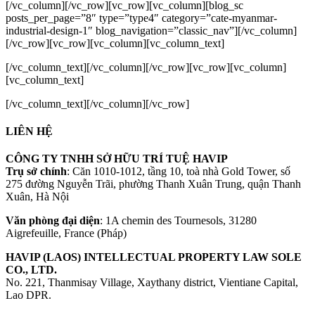
[/vc_column][/vc_row][vc_row][vc_column][blog_sc
posts_per_page=”8″ type=”type4″ category=”cate-myanmar-
industrial-design-1″ blog_navigation=”classic_nav”][/vc_column]
[/vc_row][vc_row][vc_column][vc_column_text]
[/vc_column_text][/vc_column][/vc_row][vc_row][vc_column]
[vc_column_text]
[/vc_column_text][/vc_column][/vc_row]
LIÊN HỆ
CÔNG TY TNHH SỞ HỮU TRÍ TUỆ HAVIP
Trụ sở chính
: Căn 1010-1012, tầng 10, toà nhà Gold Tower, số
275 đường Nguyễn Trãi, phường Thanh Xuân Trung, quận Thanh
Xuân, Hà Nội
Văn phòng đại diện
: 1A chemin des Tournesols, 31280
Aigrefeuille, France (Pháp)
HAVIP (LAOS) INTELLECTUAL PROPERTY LAW SOLE
CO., LTD.
No. 221, Thanmisay Village, Xaythany district, Vientiane Capital,
Lao DPR.