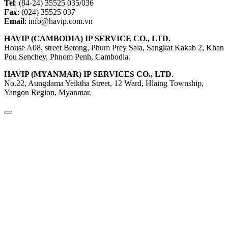
Tel
: (84-24) 35525 035/036
Fax
: (024) 35525 037
Email
: info@havip.com.vn
HAVIP (CAMBODIA) IP SERVICE CO., LTD.
House A08, street Betong, Phum Prey Sala, Sangkat Kakab 2, Khan
Pou Senchey, Phnom Penh, Cambodia.
HAVIP (MYANMAR) IP SERVICES CO., LTD
.
No.22, Aungdama Yeiktha Street, 12 Ward, Hlaing Township,
Yangon Region, Myanmar.