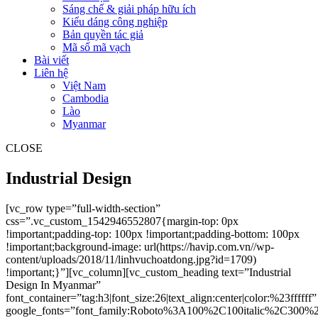
Sáng chế & giải pháp hữu ích
Kiểu dáng công nghiệp
Bản quyền tác giả
Mã số mã vạch
Bài viết
Liên hệ
Việt Nam
Cambodia
Lào
Myanmar
CLOSE
Industrial Design
[vc_row type=”full-width-section”
css=”.vc_custom_1542946552807{margin-top: 0px
!important;padding-top: 100px !important;padding-bottom: 100px
!important;background-image: url(https://havip.com.vn//wp-
content/uploads/2018/11/linhvuchoatdong.jpg?id=1709)
!important;}”][vc_column][vc_custom_heading text=”Industrial
Design In Myanmar”
font_container=”tag:h3|font_size:26|text_align:center|color:%23ffffff”
google_fonts=”font_family:Roboto%3A100%2C100italic%2C300%2