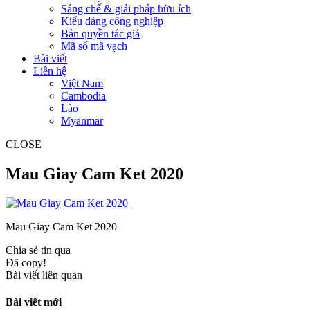
Sáng chế & giải pháp hữu ích
Kiểu dáng công nghiệp
Bản quyền tác giả
Mã số mã vạch
Bài viết
Liên hệ
Việt Nam
Cambodia
Lào
Myanmar
CLOSE
Mau Giay Cam Ket 2020
Mau Giay Cam Ket 2020
Chia sẻ tin qua
Đã copy!
Bài viết liên quan
Bài viết mới