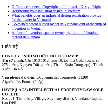
Difference between Copyright and Industrial Design Right
Registering your industrial design in Vietnam
What benefits does an industrial design registration provide
for the owner in Vietnam?
Co-owned patent related matter in Vietnam/Joint ownership of
invention in Vietnam
Author of inventions, patent owner, rights and obligations
thereof in Vietnam
LIÊN HỆ
CÔNG TY TNHH SỞ HỮU TRÍ TUỆ HAVIP
Trụ sở chính
: Căn 1010-1012, tầng 10, toà nhà Gold Tower, số
275 đường Nguyễn Trãi, phường Thanh Xuân Trung, quận Thanh
Xuân, Hà Nội
Văn phòng đại diện
: 1A chemin des Tournesols, 31280
Aigrefeuille, France (Pháp)
HAVIP (LAOS) INTELLECTUAL PROPERTY LAW SOLE
CO., LTD.
No. 221, Thanmisay Village, Xaythany district, Vientiane Capital,
Lao DPR.