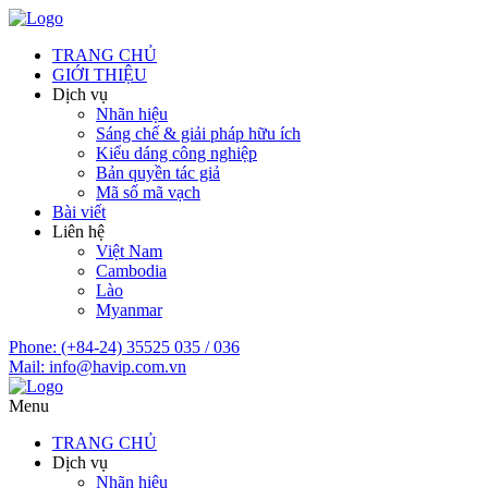
TRANG CHỦ
GIỚI THIỆU
Dịch vụ
Nhãn hiệu
Sáng chế & giải pháp hữu ích
Kiểu dáng công nghiệp
Bản quyền tác giả
Mã số mã vạch
Bài viết
Liên hệ
Việt Nam
Cambodia
Lào
Myanmar
Phone:
(+84-24) 35525 035 / 036
Mail:
info@havip.com.vn
Menu
TRANG CHỦ
Dịch vụ
Nhãn hiệu