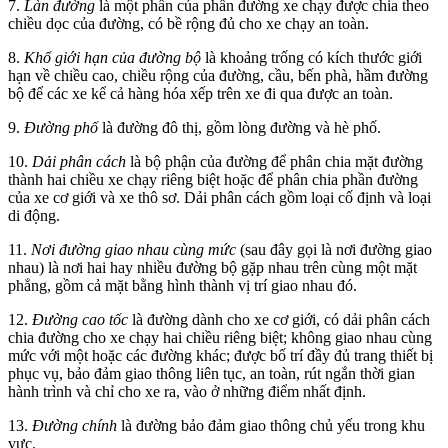
7.
Làn đường
là một phần của phần đường xe chạy được chia theo
chiều dọc của đường, có bề rộng đủ cho xe chạy an toàn.
8.
Khổ giới hạn của đường bộ
là khoảng trống có kích thước giới
hạn về chiều cao, chiều rộng của đường, cầu, bến phà, hầm đường
bộ để các xe kể cả hàng hóa xếp trên xe đi qua được an toàn.
9.
Đường phố
là đường đô thị, gồm lòng đường và hè phố.
10.
Dải phân cách
là bộ phận của đường để phân chia mặt đường
thành hai chiều xe chạy riêng biệt hoặc để phân chia phần đường
của xe cơ giới và xe thô sơ. Dải phân cách gồm loại cố định và loại
di động.
11.
Nơi đường giao nhau cùng mức
(sau đây gọi là nơi đường giao
nhau) là nơi hai hay nhiều đường bộ gặp nhau trên cùng một mặt
phẳng, gồm cả mặt bằng hình thành vị trí giao nhau đó.
12.
Đường cao tốc
là đường dành cho xe cơ giới, có dải phân cách
chia đường cho xe chạy hai chiều riêng biệt; không giao nhau cùng
mức với một hoặc các đường khác; được bố trí đầy đủ trang thiết bị
phục vụ, bảo đảm giao thông liên tục, an toàn, rút ngắn thời gian
hành trình và chỉ cho xe ra, vào ở những điểm nhất định.
13.
Đường chính
là đường bảo đảm giao thông chủ yếu trong khu
vực.