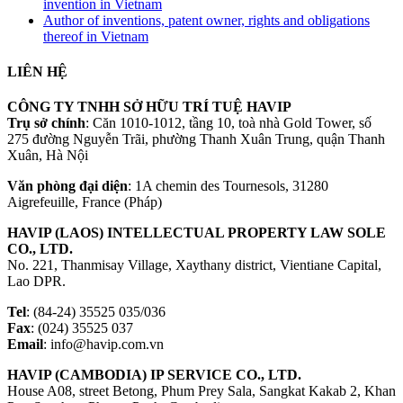
invention in Vietnam
Author of inventions, patent owner, rights and obligations
thereof in Vietnam
LIÊN HỆ
CÔNG TY TNHH SỞ HỮU TRÍ TUỆ HAVIP
Trụ sở chính
: Căn 1010-1012, tầng 10, toà nhà Gold Tower, số
275 đường Nguyễn Trãi, phường Thanh Xuân Trung, quận Thanh
Xuân, Hà Nội
Văn phòng đại diện
: 1A chemin des Tournesols, 31280
Aigrefeuille, France (Pháp)
HAVIP (LAOS) INTELLECTUAL PROPERTY LAW SOLE
CO., LTD.
No. 221, Thanmisay Village, Xaythany district, Vientiane Capital,
Lao DPR.
Tel
: (84-24) 35525 035/036
Fax
: (024) 35525 037
Email
: info@havip.com.vn
HAVIP (CAMBODIA) IP SERVICE CO., LTD.
House A08, street Betong, Phum Prey Sala, Sangkat Kakab 2, Khan