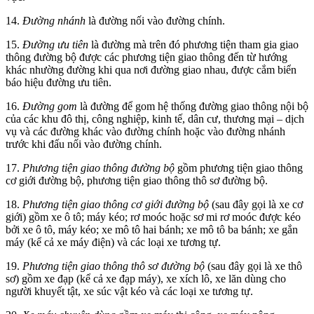
14.
Đường nhánh
là đường nối vào đường chính.
15.
Đường ưu tiên
là đường mà trên đó phương tiện tham gia giao
thông đường bộ được các phương tiện giao thông đến từ hướng
khác nhường đường khi qua nơi đường giao nhau, được cắm biển
báo hiệu đường ưu tiên.
16.
Đường gom
là đường để gom hệ thống đường giao thông nội bộ
của các khu đô thị, công nghiệp, kinh tế, dân cư, thương mại – dịch
vụ và các đường khác vào đường chính hoặc vào đường nhánh
trước khi đấu nối vào đường chính.
17.
Phương tiện giao thông đường bộ
gồm phương tiện giao thông
cơ giới đường bộ, phương tiện giao thông thô sơ đường bộ.
18.
Phương tiện giao thông cơ giới đường bộ
(sau đây gọi là xe cơ
giới) gồm xe ô tô; máy kéo; rơ moóc hoặc sơ mi rơ moóc được kéo
bởi xe ô tô, máy kéo; xe mô tô hai bánh; xe mô tô ba bánh; xe gắn
máy (kể cả xe máy điện) và các loại xe tương tự.
19.
Phương tiện giao thông thô sơ đường bộ
(sau đây gọi là xe thô
sơ) gồm xe đạp (kể cả xe đạp máy), xe xích lô, xe lăn dùng cho
người khuyết tật, xe súc vật kéo và các loại xe tương tự.