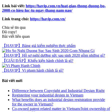
Link bài viết:
https://havip.com.vn/luat-giao-thong-duong-bo-
2008-co-hieu-luc-tu-ngay-thang-nam-nao/
Link trang chủ:
https://havip.com.vn/
Chia sẻ tin qua
Đã copy!
Bài viết liên quan
【HAVIP】Bảng giá kiểm nghiệm thực phẩm
【HAVIP】Hồ sơ nghỉ dưỡng sức sau sinh 2020 gồm những gì?
【GIẢI ĐÁP】Khiếu kiện hành chính là gì?
【HAVIP】Vi phạm hành chính là gì?
Bài viết mới
Difference between Copyright and Industrial Design Right
Registering your industrial design in Vietnam
What benefits does an industrial design registration provide
for the owner in Vietnam?
Co-owned patent related matter in Vietnam/Joint ownership of