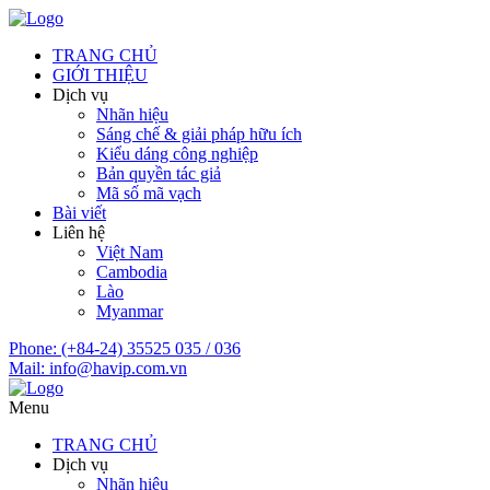
TRANG CHỦ
GIỚI THIỆU
Dịch vụ
Nhãn hiệu
Sáng chế & giải pháp hữu ích
Kiểu dáng công nghiệp
Bản quyền tác giả
Mã số mã vạch
Bài viết
Liên hệ
Việt Nam
Cambodia
Lào
Myanmar
Phone:
(+84-24) 35525 035 / 036
Mail:
info@havip.com.vn
Menu
TRANG CHỦ
Dịch vụ
Nhãn hiệu