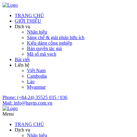
TRANG CHỦ
GIỚI THIỆU
Dịch vụ
Nhãn hiệu
Sáng chế & giải pháp hữu ích
Kiểu dáng công nghiệp
Bản quyền tác giả
Mã số mã vạch
Bài viết
Liên hệ
Việt Nam
Cambodia
Lào
Myanmar
Phone:
(+84-24) 35525 035 / 036
Mail:
info@havip.com.vn
Menu
TRANG CHỦ
Dịch vụ
Nhãn hiệu