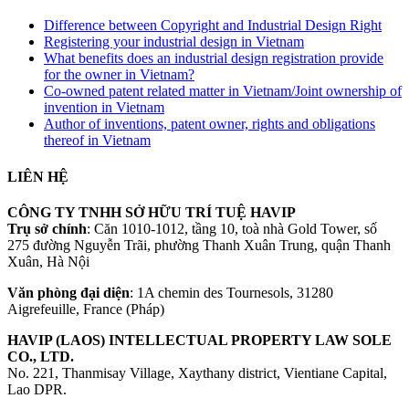
Difference between Copyright and Industrial Design Right
Registering your industrial design in Vietnam
What benefits does an industrial design registration provide
for the owner in Vietnam?
Co-owned patent related matter in Vietnam/Joint ownership of
invention in Vietnam
Author of inventions, patent owner, rights and obligations
thereof in Vietnam
LIÊN HỆ
CÔNG TY TNHH SỞ HỮU TRÍ TUỆ HAVIP
Trụ sở chính
: Căn 1010-1012, tầng 10, toà nhà Gold Tower, số
275 đường Nguyễn Trãi, phường Thanh Xuân Trung, quận Thanh
Xuân, Hà Nội
Văn phòng đại diện
: 1A chemin des Tournesols, 31280
Aigrefeuille, France (Pháp)
HAVIP (LAOS) INTELLECTUAL PROPERTY LAW SOLE
CO., LTD.
No. 221, Thanmisay Village, Xaythany district, Vientiane Capital,
Lao DPR.