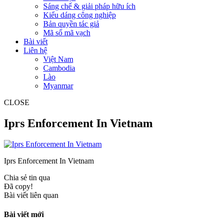
Sáng chế & giải pháp hữu ích
Kiểu dáng công nghiệp
Bản quyền tác giả
Mã số mã vạch
Bài viết
Liên hệ
Việt Nam
Cambodia
Lào
Myanmar
CLOSE
Iprs Enforcement In Vietnam
Iprs Enforcement In Vietnam
Chia sẻ tin qua
Đã copy!
Bài viết liên quan
Bài viết mới