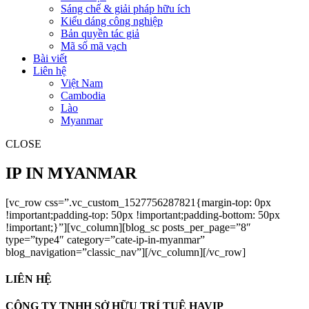
Sáng chế & giải pháp hữu ích
Kiểu dáng công nghiệp
Bản quyền tác giả
Mã số mã vạch
Bài viết
Liên hệ
Việt Nam
Cambodia
Lào
Myanmar
CLOSE
IP IN MYANMAR
[vc_row css=”.vc_custom_1527756287821{margin-top: 0px
!important;padding-top: 50px !important;padding-bottom: 50px
!important;}”][vc_column][blog_sc posts_per_page=”8″
type=”type4″ category=”cate-ip-in-myanmar”
blog_navigation=”classic_nav”][/vc_column][/vc_row]
LIÊN HỆ
CÔNG TY TNHH SỞ HỮU TRÍ TUỆ HAVIP