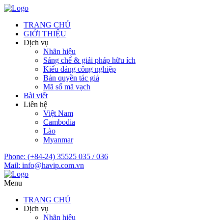
TRANG CHỦ
GIỚI THIỆU
Dịch vụ
Nhãn hiệu
Sáng chế & giải pháp hữu ích
Kiểu dáng công nghiệp
Bản quyền tác giả
Mã số mã vạch
Bài viết
Liên hệ
Việt Nam
Cambodia
Lào
Myanmar
Phone:
(+84-24) 35525 035 / 036
Mail:
info@havip.com.vn
Menu
TRANG CHỦ
Dịch vụ
Nhãn hiệu