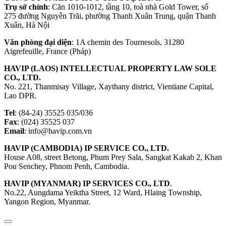
Trụ sở chính
: Căn 1010-1012, tầng 10, toà nhà Gold Tower, số
275 đường Nguyễn Trãi, phường Thanh Xuân Trung, quận Thanh
Xuân, Hà Nội
Văn phòng đại diện
: 1A chemin des Tournesols, 31280
Aigrefeuille, France (Pháp)
HAVIP (LAOS) INTELLECTUAL PROPERTY LAW SOLE
CO., LTD.
No. 221, Thanmisay Village, Xaythany district, Vientiane Capital,
Lao DPR.
Tel
: (84-24) 35525 035/036
Fax
: (024) 35525 037
Email
: info@havip.com.vn
HAVIP (CAMBODIA) IP SERVICE CO., LTD.
House A08, street Betong, Phum Prey Sala, Sangkat Kakab 2, Khan
Pou Senchey, Phnom Penh, Cambodia.
HAVIP (MYANMAR) IP SERVICES CO., LTD
.
No.22, Aungdama Yeiktha Street, 12 Ward, Hlaing Township,
Yangon Region, Myanmar.