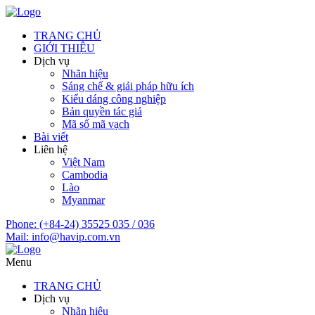
TRANG CHỦ
GIỚI THIỆU
Dịch vụ
Nhãn hiệu
Sáng chế & giải pháp hữu ích
Kiểu dáng công nghiệp
Bản quyền tác giả
Mã số mã vạch
Bài viết
Liên hệ
Việt Nam
Cambodia
Lào
Myanmar
Phone:
(+84-24) 35525 035 / 036
Mail:
info@havip.com.vn
Menu
TRANG CHỦ
Dịch vụ
Nhãn hiệu