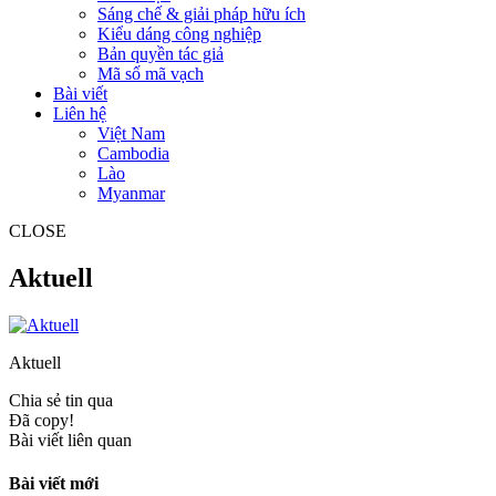
Sáng chế & giải pháp hữu ích
Kiểu dáng công nghiệp
Bản quyền tác giả
Mã số mã vạch
Bài viết
Liên hệ
Việt Nam
Cambodia
Lào
Myanmar
CLOSE
Aktuell
Aktuell
Chia sẻ tin qua
Đã copy!
Bài viết liên quan
Bài viết mới