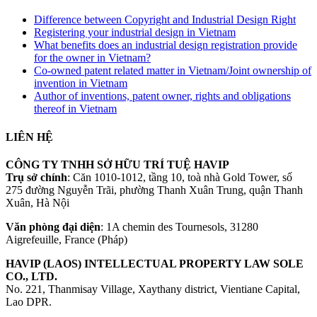
Difference between Copyright and Industrial Design Right
Registering your industrial design in Vietnam
What benefits does an industrial design registration provide
for the owner in Vietnam?
Co-owned patent related matter in Vietnam/Joint ownership of
invention in Vietnam
Author of inventions, patent owner, rights and obligations
thereof in Vietnam
LIÊN HỆ
CÔNG TY TNHH SỞ HỮU TRÍ TUỆ HAVIP
Trụ sở chính
: Căn 1010-1012, tầng 10, toà nhà Gold Tower, số
275 đường Nguyễn Trãi, phường Thanh Xuân Trung, quận Thanh
Xuân, Hà Nội
Văn phòng đại diện
: 1A chemin des Tournesols, 31280
Aigrefeuille, France (Pháp)
HAVIP (LAOS) INTELLECTUAL PROPERTY LAW SOLE
CO., LTD.
No. 221, Thanmisay Village, Xaythany district, Vientiane Capital,
Lao DPR.