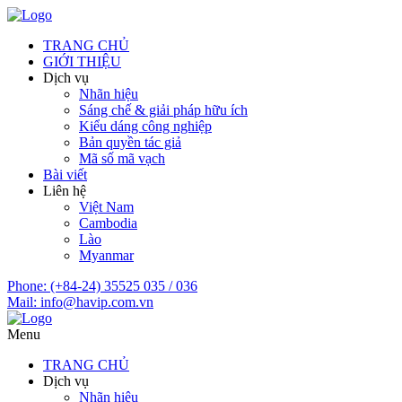
TRANG CHỦ
GIỚI THIỆU
Dịch vụ
Nhãn hiệu
Sáng chế & giải pháp hữu ích
Kiểu dáng công nghiệp
Bản quyền tác giả
Mã số mã vạch
Bài viết
Liên hệ
Việt Nam
Cambodia
Lào
Myanmar
Phone:
(+84-24) 35525 035 / 036
Mail:
info@havip.com.vn
Menu
TRANG CHỦ
Dịch vụ
Nhãn hiệu