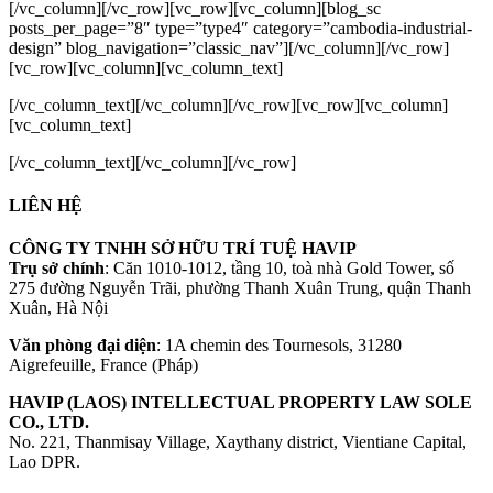
[/vc_column][/vc_row][vc_row][vc_column][blog_sc
posts_per_page=”8″ type=”type4″ category=”cambodia-industrial-
design” blog_navigation=”classic_nav”][/vc_column][/vc_row]
[vc_row][vc_column][vc_column_text]
[/vc_column_text][/vc_column][/vc_row][vc_row][vc_column]
[vc_column_text]
[/vc_column_text][/vc_column][/vc_row]
LIÊN HỆ
CÔNG TY TNHH SỞ HỮU TRÍ TUỆ HAVIP
Trụ sở chính
: Căn 1010-1012, tầng 10, toà nhà Gold Tower, số
275 đường Nguyễn Trãi, phường Thanh Xuân Trung, quận Thanh
Xuân, Hà Nội
Văn phòng đại diện
: 1A chemin des Tournesols, 31280
Aigrefeuille, France (Pháp)
HAVIP (LAOS) INTELLECTUAL PROPERTY LAW SOLE
CO., LTD.
No. 221, Thanmisay Village, Xaythany district, Vientiane Capital,
Lao DPR.