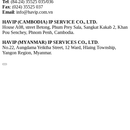
Tel
: (84-24) 35525 035/036
Fax
: (024) 35525 037
Email
: info@havip.com.vn
HAVIP (CAMBODIA) IP SERVICE CO., LTD.
House A08, street Betong, Phum Prey Sala, Sangkat Kakab 2, Khan
Pou Senchey, Phnom Penh, Cambodia.
HAVIP (MYANMAR) IP SERVICES CO., LTD
.
No.22, Aungdama Yeiktha Street, 12 Ward, Hlaing Township,
Yangon Region, Myanmar.