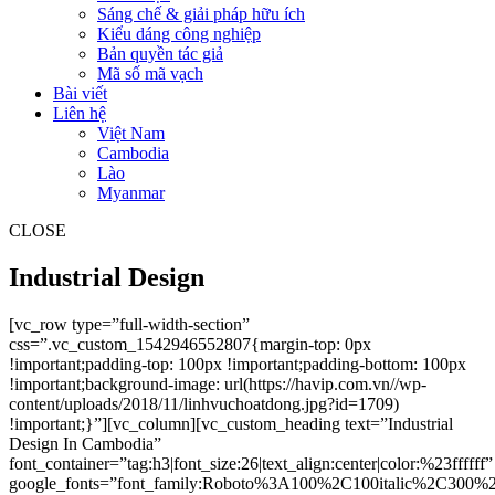
Sáng chế & giải pháp hữu ích
Kiểu dáng công nghiệp
Bản quyền tác giả
Mã số mã vạch
Bài viết
Liên hệ
Việt Nam
Cambodia
Lào
Myanmar
CLOSE
Industrial Design
[vc_row type=”full-width-section”
css=”.vc_custom_1542946552807{margin-top: 0px
!important;padding-top: 100px !important;padding-bottom: 100px
!important;background-image: url(https://havip.com.vn//wp-
content/uploads/2018/11/linhvuchoatdong.jpg?id=1709)
!important;}”][vc_column][vc_custom_heading text=”Industrial
Design In Cambodia”
font_container=”tag:h3|font_size:26|text_align:center|color:%23ffffff”
google_fonts=”font_family:Roboto%3A100%2C100italic%2C300%2