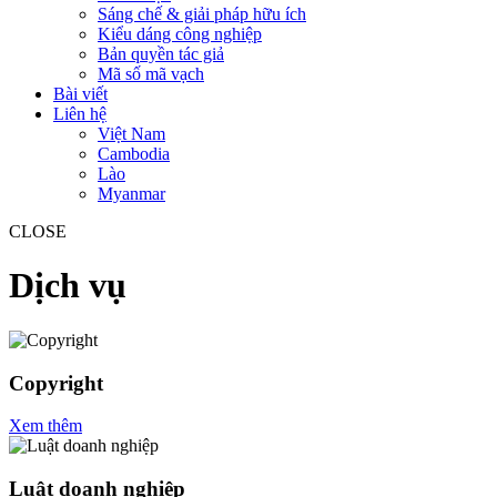
Sáng chế & giải pháp hữu ích
Kiểu dáng công nghiệp
Bản quyền tác giả
Mã số mã vạch
Bài viết
Liên hệ
Việt Nam
Cambodia
Lào
Myanmar
CLOSE
Dịch vụ
Copyright
Xem thêm
Luật doanh nghiệp