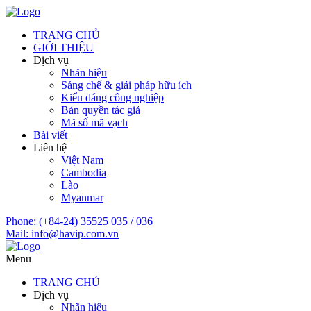
TRANG CHỦ
GIỚI THIỆU
Dịch vụ
Nhãn hiệu
Sáng chế & giải pháp hữu ích
Kiểu dáng công nghiệp
Bản quyền tác giả
Mã số mã vạch
Bài viết
Liên hệ
Việt Nam
Cambodia
Lào
Myanmar
Phone:
(+84-24) 35525 035 / 036
Mail:
info@havip.com.vn
Menu
TRANG CHỦ
Dịch vụ
Nhãn hiệu