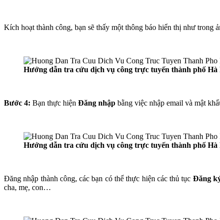
Kích hoạt thành công, bạn sẽ thấy một thông báo hiển thị như trong ả
Hướng dẫn tra cứu dịch vụ công trực tuyến thành phố Hà
Bước 4:
Bạn thực hiện
Đăng nhập
bằng việc nhập email và mật khẩ
Hướng dẫn tra cứu dịch vụ công trực tuyến thành phố Hà
Đăng nhập thành công, các bạn có thể thực hiện các thủ tục
Đăng ký
cha, mẹ, con…