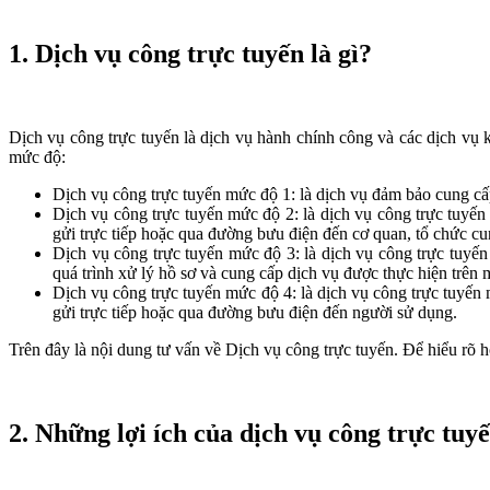
1. Dịch vụ công trực tuyến là gì?
Dịch vụ công trực tuyến là dịch vụ hành chính công và các dịch vụ
mức độ:
Dịch vụ công trực tuyến mức độ 1: là dịch vụ đảm bảo cung cấp đ
Dịch vụ công trực tuyến mức độ 2: là dịch vụ công trực tuyến
gửi trực tiếp hoặc qua đường bưu điện đến cơ quan, tổ chức cu
Dịch vụ công trực tuyến mức độ 3: là dịch vụ công trực tuyế
quá trình xử lý hồ sơ và cung cấp dịch vụ được thực hiện trên 
Dịch vụ công trực tuyến mức độ 4: là dịch vụ công trực tuyến m
gửi trực tiếp hoặc qua đường bưu điện đến người sử dụng.
Trên đây là nội dung tư vấn về Dịch vụ công trực tuyến. Để hiểu rõ 
2. Những lợi ích của dịch vụ công trực tu