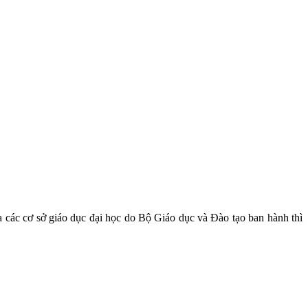
ủa các cơ sở giáo dục đại học do Bộ Giáo dục và Đào tạo ban hành thì