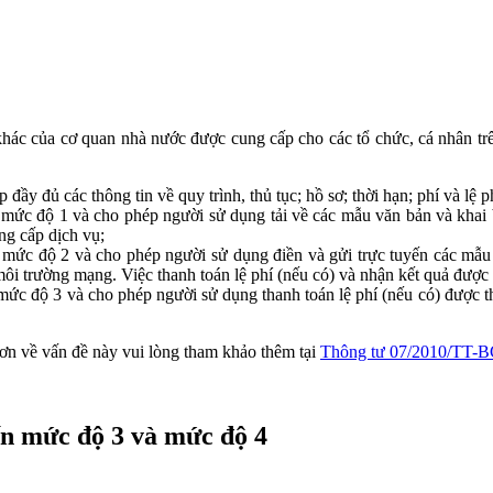
 khác của cơ quan nhà nước được cung cấp cho các tổ chức, cá nhân tr
ầy đủ các thông tin về quy trình, thủ tục; hồ sơ; thời hạn; phí và lệ p
 mức độ 1 và cho phép người sử dụng tải về các mẫu văn bản và khai 
ng cấp dịch vụ;
n mức độ 2 và cho phép người sử dụng điền và gửi trực tuyến các mẫu 
môi trường mạng. Việc thanh toán lệ phí (nếu có) và nhận kết quả được t
ức độ 3 và cho phép người sử dụng thanh toán lệ phí (nếu có) được thự
hơn về vấn đề này vui lòng tham khảo thêm tại
Thông tư 07/2010/TT
yến mức độ 3 và mức độ 4