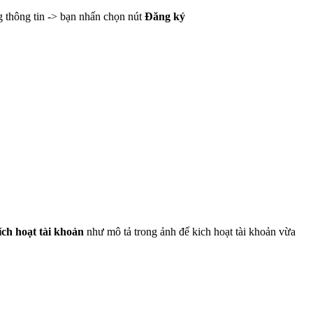
 thông tin -> bạn nhấn chọn nút
Đăng ký
ích hoạt tài khoản
như mô tả trong ảnh để kich hoạt tài khoản vừa