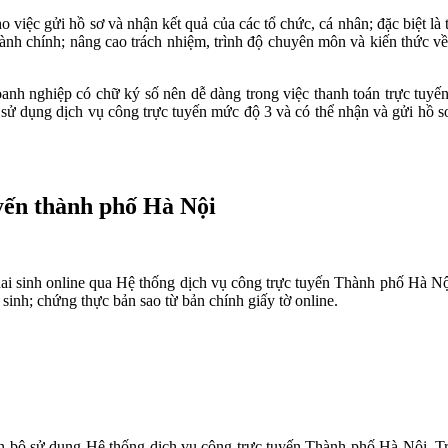
ho việc gửi hồ sơ và nhận kết quả của các tổ chức, cá nhân; đặc biệt l
hành chính; nâng cao trách nhiệm, trình độ chuyên môn và kiến thức 
.
anh nghiệp có chữ ký số nên dễ dàng trong việc thanh toán trực tuyế
ể sử dụng dịch vụ công trực tuyến mức độ 3 và có thể nhận và gửi hồ
uyến thành phố Hà Nội
i sinh online qua Hệ thống dịch vụ công trực tuyến Thành phố Hà Nội
 sinh; chứng thực bản sao từ bản chính giấy tờ online.
n bộ sử dụng Hệ thống dịch vụ công trực tuyến Thành phố Hà Nội. Tro