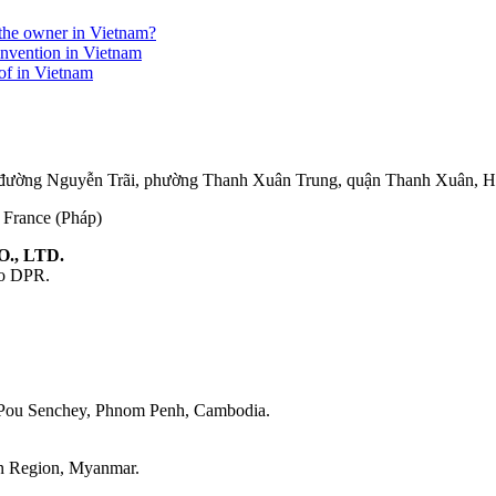
r the owner in Vietnam?
invention in Vietnam
eof in Vietnam
75 đường Nguyễn Trãi, phường Thanh Xuân Trung, quận Thanh Xuân, 
, France (Pháp)
., LTD.
ao DPR.
 Pou Senchey, Phnom Penh, Cambodia.
on Region, Myanmar.