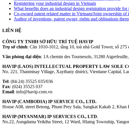
Registering your industrial design in Vietnam
What benefits does an industrial design registration provide fo
Co-owned patent related matter in Vietnam/Joint ownership of 
Author of inventions, patent owner, rights and obligations ther
LIÊN HỆ
CÔNG TY TNHH SỞ HỮU TRÍ TUỆ HAVIP
Trụ sở chính
: Căn 1010-1012, tầng 10, toà nhà Gold Tower, số 2
Văn phòng đại diện
: 1A chemin des Tournesols, 31280 Aigrefeuille
HAVIP (LAOS) INTELLECTUAL PROPERTY LAW SOLE CO
No. 221, Thanmisay Village, Xaythany district, Vientiane Capital, L
Tel
: (84-24) 35525 035/036
Fax
: (024) 35525 037
Email
: info@havip.com.vn
HAVIP (CAMBODIA) IP SERVICE CO., LTD.
House A08, street Betong, Phum Prey Sala, Sangkat Kakab 2, Khan
HAVIP (MYANMAR) IP SERVICES CO., LTD
.
No.22, Aungdama Yeiktha Street, 12 Ward, Hlaing Township, Yang