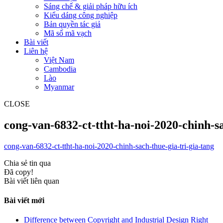
Sáng chế & giải pháp hữu ích
Kiểu dáng công nghiệp
Bản quyền tác giả
Mã số mã vạch
Bài viết
Liên hệ
Việt Nam
Cambodia
Lào
Myanmar
CLOSE
cong-van-6832-ct-ttht-ha-noi-2020-chinh-sa
cong-van-6832-ct-ttht-ha-noi-2020-chinh-sach-thue-gia-tri-gia-tang
Chia sẻ tin qua
Đã copy!
Bài viết liên quan
Bài viết mới
Difference between Copyright and Industrial Design Right