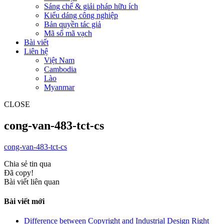
Sáng chế & giải pháp hữu ích
Kiểu dáng công nghiệp
Bản quyền tác giả
Mã số mã vạch
Bài viết
Liên hệ
Việt Nam
Cambodia
Lào
Myanmar
CLOSE
cong-van-483-tct-cs
cong-van-483-tct-cs
Chia sẻ tin qua
Đã copy!
Bài viết liên quan
Bài viết mới
Difference between Copyright and Industrial Design Right