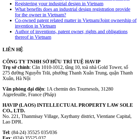
Registering your industrial design in Vietnam
What benefits does an industrial design registration provide
for the owner in Vietnam?
Co-owned patent related matter in Vietnam/Joint ownership of
invention in Vietnam
Author of inventions, patent owner, rights and obligations
thereof in Vietnam
LIÊN HỆ
CÔNG TY TNHH SỞ HỮU TRÍ TUỆ HAVIP
Trụ sở chính
: Căn 1010-1012, tầng 10, toà nhà Gold Tower, số
275 đường Nguyễn Trãi, phường Thanh Xuân Trung, quận Thanh
Xuân, Hà Nội
Văn phòng đại diện
: 1A chemin des Tournesols, 31280
Aigrefeuille, France (Pháp)
HAVIP (LAOS) INTELLECTUAL PROPERTY LAW SOLE
CO., LTD.
No. 221, Thanmisay Village, Xaythany district, Vientiane Capital,
Lao DPR.
Tel
: (84-24) 35525 035/036
Fax
: (024) 35525 037