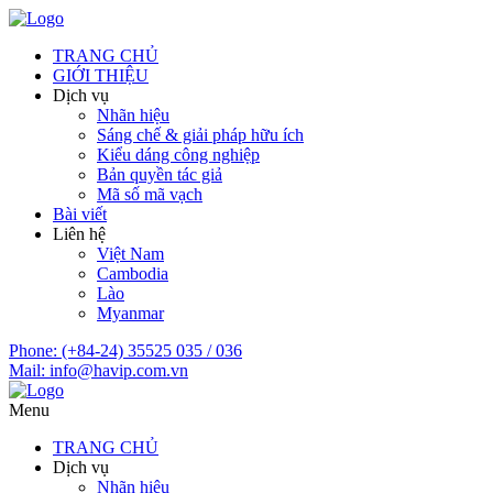
TRANG CHỦ
GIỚI THIỆU
Dịch vụ
Nhãn hiệu
Sáng chế & giải pháp hữu ích
Kiểu dáng công nghiệp
Bản quyền tác giả
Mã số mã vạch
Bài viết
Liên hệ
Việt Nam
Cambodia
Lào
Myanmar
Phone:
(+84-24) 35525 035 / 036
Mail:
info@havip.com.vn
Menu
TRANG CHỦ
Dịch vụ
Nhãn hiệu