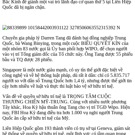
Bắc Kinh để giành một vai trò lãnh đạo cơ quan thứ 5 tại Liên Hiệp
Quốc đã bị ngăn chận.
Chuyên gia pháp lý Darren Tang đã đánh bại đồng nghiệp Trung
Quốc, bà Wang Binying, trong một cuộc BIỂU QUYẾT KÍN của
một nhóm 83 nước gọi là Ủy ban phối hợp WIPO, để chọn người
vào vị trí Tổng giám đốc của Tổ chức này. Ông Tang được 55 phiếu
bầu và TQ được 28 phiếu.
Singapore là một nước giàu mạnh, có uy tín thế giới đặc biệt về
công nghệ và về hệ thống luật pháp, dù rất ít dân: chỉ có 5.835.717
người so với dân số Trung Quốc hơn 1,4 tỷ, nhưng được thế giới tin
cậy hơn nhiều về luật và thực thi luật bảo vệ sở hữu trí tuệ.
Vấn đề về quyền sở hữu trí tuệ là TRỌNG TÂM CUỘC
THƯƠNG CHIẾN MỸ-TRUNG. Cùng với nhiều nước phương
Tây khác, Hoa Kỳ hậu thuẫn ông Tang cho vị trí TGĐ Wipo. Hiện
nay, FBI Hoa Kỳ đang điều tra hơn 1.000 vụ nghi người Trung
Quốc ăn cắp sở hữu trí tuệ của Mỹ.
Liên Hiệp Quốc gồm 193 thành viên có trụ sở tại Geneva, giám sát
hệ thống về quyền sở hữu trí tuệ, một lĩnh vực có tầm quan trọng