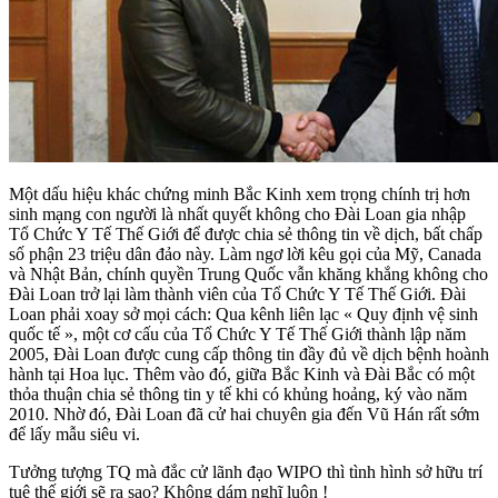
Một dấu hiệu khác chứng minh Bắc Kinh xem trọng chính trị hơn
sinh mạng con người là nhất quyết không cho Đài Loan gia nhập
Tổ Chức Y Tế Thế Giới để được chia sẻ thông tin về dịch, bất chấp
số phận 23 triệu dân đảo này. Làm ngơ lời kêu gọi của Mỹ, Canada
và Nhật Bản, chính quyền Trung Quốc vẫn khăng khắng không cho
Đài Loan trở lại làm thành viên của Tổ Chức Y Tế Thế Giới. Đài
Loan phải xoay sở mọi cách: Qua kênh liên lạc « Quy định vệ sinh
quốc tế », một cơ cấu của Tổ Chức Y Tế Thế Giới thành lập năm
2005, Đài Loan được cung cấp thông tin đầy đủ về dịch bệnh hoành
hành tại Hoa lục. Thêm vào đó, giữa Bắc Kinh và Đài Bắc có một
thỏa thuận chia sẻ thông tin y tế khi có khủng hoảng, ký vào năm
2010. Nhờ đó, Đài Loan đã cử hai chuyên gia đến Vũ Hán rất sớm
để lấy mẫu siêu vi.
Tưởng tượng TQ mà đắc cử lãnh đạo WIPO thì tình hình sở hữu trí
tuệ thế giới sẽ ra sao? Không dám nghĩ luôn !