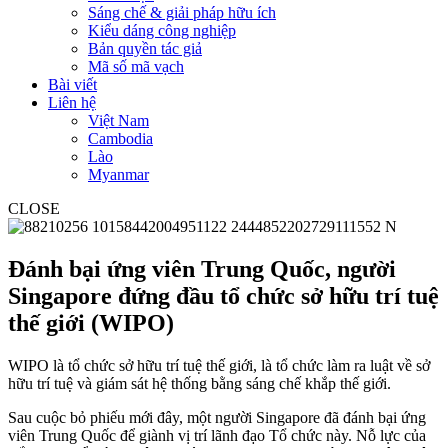
Sáng chế & giải pháp hữu ích
Kiểu dáng công nghiệp
Bản quyền tác giả
Mã số mã vạch
Bài viết
Liên hệ
Việt Nam
Cambodia
Lào
Myanmar
CLOSE
Đánh bại ứng viên Trung Quốc, người
Singapore đứng đầu tổ chức sở hữu trí tuệ
thế giới (WIPO)
WIPO là tổ chức sở hữu trí tuệ thế giới, là tổ chức làm ra luật về sở
hữu trí tuệ và giám sát hệ thống bằng sáng chế khắp thế giới.
Sau cuộc bỏ phiếu mới đây, một người Singapore đã đánh bại ứng
viên Trung Quốc để giành vị trí lãnh đạo Tổ chức này. Nỗ lực của