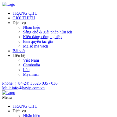
TRANG CHỦ
GIỚI THIỆU
Dịch vụ
Nhãn hiệu
Sáng chế & giải pháp hữu ích
Kiểu dáng công nghiệp
Bản quyền tác giả
Mã số mã vạch
Bài viết
Liên hệ
Việt Nam
Cambodia
Lào
Myanmar
Phone:
(+84-24) 35525 035 / 036
Mail:
info@havip.com.vn
Menu
TRANG CHỦ
Dịch vụ
Nhãn hiệu