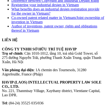
Difference between Copyright and Industrial Design Right
Registering your industrial design in Vietnam
What benefits does an industrial design registration provide
for the owner in Vietnam?
Co-owned patent related matter in Vietnam/Joint ownership of
invention in Vietnam
Author of inventions, patent owner, rights and obligations
thereof in Vietnam
LIÊN HỆ
CÔNG TY TNHH SỞ HỮU TRÍ TUỆ HAVIP
Trụ sở chính
: Căn 1010-1012, tầng 10, toà nhà Gold Tower, số
275 đường Nguyễn Trãi, phường Thanh Xuân Trung, quận Thanh
Xuân, Hà Nội
Văn phòng đại diện
: 1A chemin des Tournesols, 31280
Aigrefeuille, France (Pháp)
HAVIP (LAOS) INTELLECTUAL PROPERTY LAW SOLE
CO., LTD.
No. 221, Thanmisay Village, Xaythany district, Vientiane Capital,
Lao DPR.
Tel
: (84-24) 35525 035/036