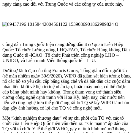
ngày càng cao đối với Trung Quốc và các công ty của nước này.
Công dân Trung Quốc hiện đang đứng đầu 4 cơ quan Liên Hiệp
Quốc: Tổ chức Lương nông LHQ-FAO, Tổ chức Hàng không Dân
dụng Quốc tế -ICAO, Tổ chức Phát triển công nghiệp LHQ –
UNIDO, và Liên minh Viễn thông quốc tế – ITU.
Dưới sự lãnh đạo của ông Francis Gurry, Tổng giám đốc người Úc
(sẽ mãn nhiệm ngày 30/9/2020), WIPO đã giám sát hiện tượng bùng
nổ các hồ sơ yêu cầu cấp bằng sáng chế và đã bắt đầu các cuộc đàm
phán tiên khởi về liệu trí tuệ nhân tạo, hoặc máy móc, có thể được
cấp bằng phát minh hay không. Trong tham vọng trở thành siêu
cường công nghệ cạnh tranh với Hoa Kỳ, hiện nay, các nước tiến
tiến về công nghệ trên thế giới đang rất lo TQ sẽ lấy WIPO làm bàn
đạp gây ảnh hưởng có lợi cho TQ về công nghệ mới.
Một “kinh nghiệm thương đau” về sự chi phối của TQ với các tổ
chức của Liên Hiệp Quốc hiện vẫn diễn ra: “sức mạnh” áp đảo của
TQ với tổ chức Y tế thế giới WHO, gây ra tình hình mù mờ thông