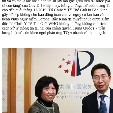
tin và có thể lá tác nhân dẫn tới sự lây lan ghê gớm trên 87 nước (và
sẽ còn tăng) của CoviD 19 hiện nay. Bằng chứng: Từ cuối tháng 11
cho đến cuối tháng 12/2019, Tổ Chức Y Tế Thế Giới bị Bắc Kinh
gây sức ép không cho báo động toàn cầu về nguy cơ lan tràn của
bệnh virus nguy hiểm Corona. Bắc Kinh đã thuyết phục được giám
đốc Tổ Chức Y Tế Thế Giới WHO không những không chỉ trích
cách xử lý thông tin tai hại của chính quyền Trung Quốc ( 7 tuần
bưng bít) mà còn khen ngợi phản ứng TQ « nhanh và minh bạch.