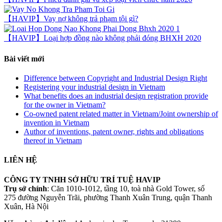
【HAVIP】Vay nợ không trả phạm tội gì?
【HAVIP】Loại hợp đồng nào không phải đóng BHXH 2020
Bài viết mới
Difference between Copyright and Industrial Design Right
Registering your industrial design in Vietnam
What benefits does an industrial design registration provide
for the owner in Vietnam?
Co-owned patent related matter in Vietnam/Joint ownership of
invention in Vietnam
Author of inventions, patent owner, rights and obligations
thereof in Vietnam
LIÊN HỆ
CÔNG TY TNHH SỞ HỮU TRÍ TUỆ HAVIP
Trụ sở chính
: Căn 1010-1012, tầng 10, toà nhà Gold Tower, số
275 đường Nguyễn Trãi, phường Thanh Xuân Trung, quận Thanh
Xuân, Hà Nội