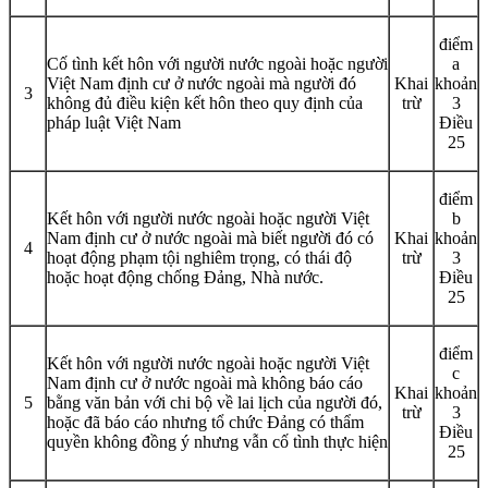
điểm
Cố tình kết hôn với người nước ngoài hoặc người
a
Việt Nam định cư ở nước ngoài mà người đó
Khai
khoản
3
không đủ điều kiện kết hôn theo quy định của
trừ
3
pháp luật Việt Nam
Điều
25
điểm
Kết hôn với người nước ngoài hoặc người Việt
b
Nam định cư ở nước ngoài mà biết người đó có
Khai
khoản
4
hoạt động phạm tội nghiêm trọng, có thái độ
trừ
3
hoặc hoạt động chống Đảng, Nhà nước.
Điều
25
điểm
Kết hôn với người nước ngoài hoặc người Việt
c
Nam định cư ở nước ngoài mà không báo cáo
Khai
khoản
5
bằng văn bản với chi bộ về lai lịch của người đó,
trừ
3
hoặc đã báo cáo nhưng tổ chức Đảng có thẩm
Điều
quyền không đồng ý nhưng vẫn cố tình thực hiện
25