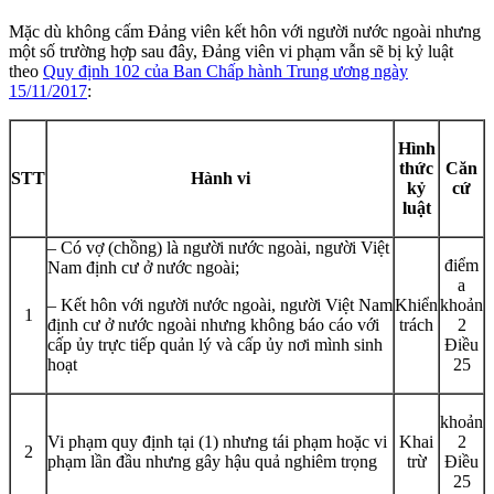
Mặc dù không cấm Đảng viên kết hôn với người nước ngoài nhưng
một số trường hợp sau đây, Đảng viên vi phạm vẫn sẽ bị kỷ luật
theo
Quy định 102 của Ban Chấp hành Trung ương ngày
15/11/2017
:
Hình
thức
Căn
STT
Hành vi
kỷ
cứ
luật
– Có vợ (chồng) là người nước ngoài, người Việt
điểm
Nam định cư ở nước ngoài;
a
– Kết hôn với người nước ngoài, người Việt Nam
Khiển
khoản
1
định cư ở nước ngoài nhưng không báo cáo với
trách
2
cấp ủy trực tiếp quản lý và cấp ủy nơi mình sinh
Điều
hoạt
25
khoản
Vi phạm quy định tại (1) nhưng tái phạm hoặc vi
Khai
2
2
phạm lần đầu nhưng gây hậu quả nghiêm trọng
trừ
Điều
25