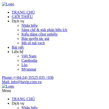
TRANG CHỦ
GIỚI THIỆU
Dịch vụ
Nhãn hiệu
Sáng chế & giải pháp hữu ích
Kiểu dáng công nghiệp
Bản quyền tác giả
Mã số mã vạch
Bài viết
Liên hệ
Việt Nam
Cambodia
Lào
Myanmar
Phone:
(+84-24) 35525 035 / 036
Mail:
info@havip.com.vn
Menu
TRANG CHỦ
Dịch vụ
Nhãn hiệu