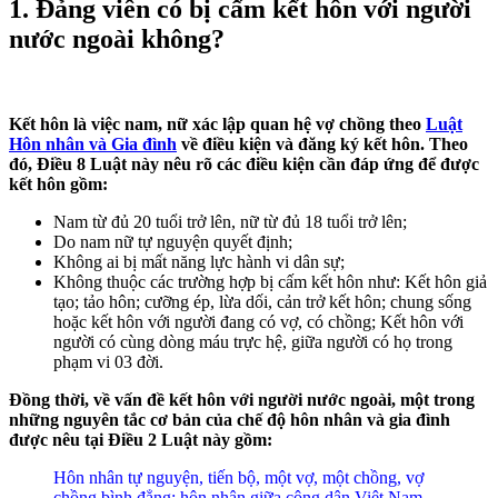
1. Đảng viên có bị cấm kết hôn với người
nước ngoài không?
Kết hôn là việc nam, nữ xác lập quan hệ vợ chồng theo
Luật
Hôn nhân và Gia đình
về điều kiện và đăng ký kết hôn. Theo
đó, Điều 8 Luật này nêu rõ các điều kiện cần đáp ứng để được
kết hôn gồm:
Nam từ đủ 20 tuổi trở lên, nữ từ đủ 18 tuổi trở lên;
Do nam nữ tự nguyện quyết định;
Không ai bị mất năng lực hành vi dân sự;
Không thuộc các trường hợp bị cấm kết hôn như: Kết hôn giả
tạo; tảo hôn; cưỡng ép, lừa dối, cản trở kết hôn; chung sống
hoặc kết hôn với người đang có vợ, có chồng; Kết hôn với
người có cùng dòng máu trực hệ, giữa người có họ trong
phạm vi 03 đời.
Đồng thời, về vấn đề kết hôn với người nước ngoài, một trong
những nguyên tắc cơ bản của chế độ hôn nhân và gia đình
được nêu tại Điều 2 Luật này gồm:
Hôn nhân tự nguyện, tiến bộ, một vợ, một chồng, vợ
chồng bình đẳng; hôn nhân giữa công dân Việt Nam