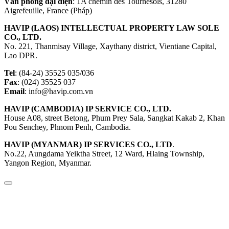
Văn phòng đại diện
: 1A chemin des Tournesols, 31280
Aigrefeuille, France (Pháp)
HAVIP (LAOS) INTELLECTUAL PROPERTY LAW SOLE
CO., LTD.
No. 221, Thanmisay Village, Xaythany district, Vientiane Capital,
Lao DPR.
Tel
: (84-24) 35525 035/036
Fax
: (024) 35525 037
Email
: info@havip.com.vn
HAVIP (CAMBODIA) IP SERVICE CO., LTD.
House A08, street Betong, Phum Prey Sala, Sangkat Kakab 2, Khan
Pou Senchey, Phnom Penh, Cambodia.
HAVIP (MYANMAR) IP SERVICES CO., LTD
.
No.22, Aungdama Yeiktha Street, 12 Ward, Hlaing Township,
Yangon Region, Myanmar.