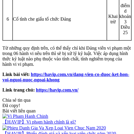
điểm
d
Khai
khoản
6
Cố tình che giấu tổ chức Đảng
trừ
3
Điều
25
Từ những quy định trên, có thể thấy chỉ khi Đảng viên vi phạm một
trong 06 hành vi nêu trên thì sẽ bị xử lý kỷ luật. Việc áp dụng hình
thức kỷ luật nào phụ thuộc vào tính chất, tính nghiêm trọng của
hành vi vi phạm.
Link bài viết:
https://havip.com.vn/dang-vien-co-duoc-ket-hon-
voi-nguoi-nuoc-ngoai-khong
Link trang chủ:
https://havip.com.vn/
Chia sẻ tin qua
Đã copy!
Bài viết liên quan
【HAVIP】Vi phạm hành chính là gì?
【HAVIP】Phiếu đánh giá và xếp loại viên chức năm 2020