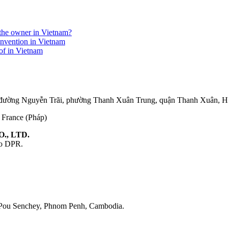
r the owner in Vietnam?
invention in Vietnam
eof in Vietnam
75 đường Nguyễn Trãi, phường Thanh Xuân Trung, quận Thanh Xuân, 
, France (Pháp)
., LTD.
ao DPR.
 Pou Senchey, Phnom Penh, Cambodia.