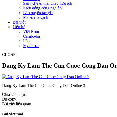
Sáng chế & giải pháp hữu ích
Kiểu dáng công nghiệp
Bản quyền tác giả
Mã số mã vạch
Bài viết
Liên hệ
Việt Nam
Cambodia
Lào
Myanmar
CLOSE
Dang Ky Lam The Can Cuoc Cong Dan On
Dang Ky Lam The Can Cuoc Cong Dan Online 3
Chia sẻ tin qua
Đã copy!
Bài viết liên quan
Bài viết mới