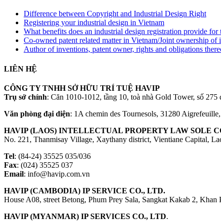
Difference between Copyright and Industrial Design Right
Registering your industrial design in Vietnam
What benefits does an industrial design registration provide fo
Co-owned patent related matter in Vietnam/Joint ownership of 
Author of inventions, patent owner, rights and obligations ther
LIÊN HỆ
CÔNG TY TNHH SỞ HỮU TRÍ TUỆ HAVIP
Trụ sở chính
: Căn 1010-1012, tầng 10, toà nhà Gold Tower, số 2
Văn phòng đại diện
: 1A chemin des Tournesols, 31280 Aigrefeuille
HAVIP (LAOS) INTELLECTUAL PROPERTY LAW SOLE CO
No. 221, Thanmisay Village, Xaythany district, Vientiane Capital, L
Tel
: (84-24) 35525 035/036
Fax
: (024) 35525 037
Email
: info@havip.com.vn
HAVIP (CAMBODIA) IP SERVICE CO., LTD.
House A08, street Betong, Phum Prey Sala, Sangkat Kakab 2, Khan
HAVIP (MYANMAR) IP SERVICES CO., LTD
.