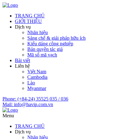
TRANG CHỦ
GIỚI THIỆU
Dịch vụ
Nhãn hiệu
Sáng chế & giải pháp hữu ích
Kiểu dáng công nghiệp
Bản quyền tác giả
Mã số mã vạch
Bài viết
Liên hệ
Việt Nam
Cambodia
Lào
Myanmar
Phone:
(+84-24) 35525 035 / 036
Mail:
info@havip.com.vn
Menu
TRANG CHỦ
Dịch vụ
Nhãn hiệu