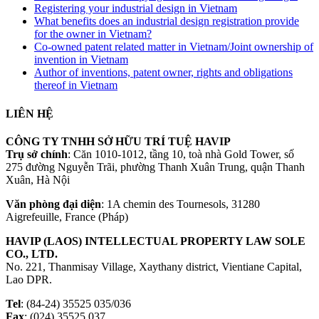
Registering your industrial design in Vietnam
What benefits does an industrial design registration provide
for the owner in Vietnam?
Co-owned patent related matter in Vietnam/Joint ownership of
invention in Vietnam
Author of inventions, patent owner, rights and obligations
thereof in Vietnam
LIÊN HỆ
CÔNG TY TNHH SỞ HỮU TRÍ TUỆ HAVIP
Trụ sở chính
: Căn 1010-1012, tầng 10, toà nhà Gold Tower, số
275 đường Nguyễn Trãi, phường Thanh Xuân Trung, quận Thanh
Xuân, Hà Nội
Văn phòng đại diện
: 1A chemin des Tournesols, 31280
Aigrefeuille, France (Pháp)
HAVIP (LAOS) INTELLECTUAL PROPERTY LAW SOLE
CO., LTD.
No. 221, Thanmisay Village, Xaythany district, Vientiane Capital,
Lao DPR.
Tel
: (84-24) 35525 035/036
Fax
: (024) 35525 037