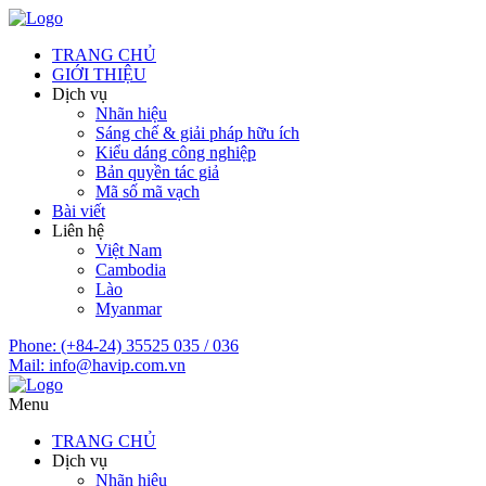
TRANG CHỦ
GIỚI THIỆU
Dịch vụ
Nhãn hiệu
Sáng chế & giải pháp hữu ích
Kiểu dáng công nghiệp
Bản quyền tác giả
Mã số mã vạch
Bài viết
Liên hệ
Việt Nam
Cambodia
Lào
Myanmar
Phone:
(+84-24) 35525 035 / 036
Mail:
info@havip.com.vn
Menu
TRANG CHỦ
Dịch vụ
Nhãn hiệu