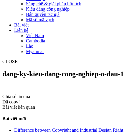
Sáng chế & giải pháp hữu ích
Kiểu dáng công nghiệp
Bản quyền tác giả
Mã số mã vạch
Bài viết
Liên hệ
Việt Nam
Cambodia
Lào
Myanmar
CLOSE
dang-ky-kieu-dang-cong-nghiep-o-dau-1
Chia sẻ tin qua
Đã copy!
Bài viết liên quan
Bài viết mới
Difference between Copyright and Industrial Design Right