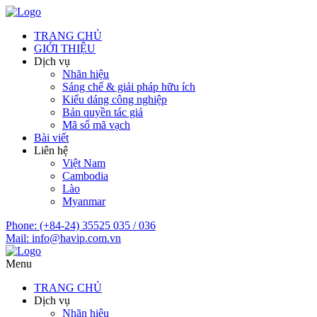
TRANG CHỦ
GIỚI THIỆU
Dịch vụ
Nhãn hiệu
Sáng chế & giải pháp hữu ích
Kiểu dáng công nghiệp
Bản quyền tác giả
Mã số mã vạch
Bài viết
Liên hệ
Việt Nam
Cambodia
Lào
Myanmar
Phone:
(+84-24) 35525 035 / 036
Mail:
info@havip.com.vn
Menu
TRANG CHỦ
Dịch vụ
Nhãn hiệu