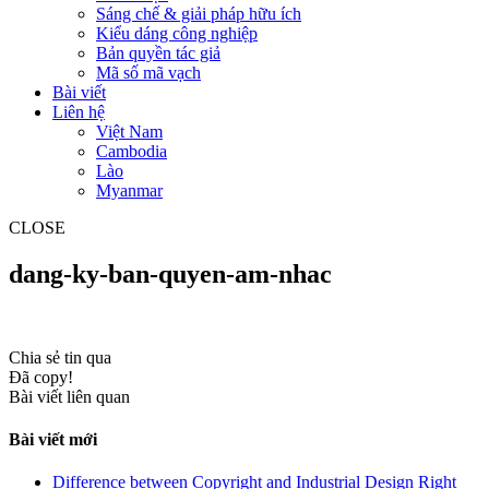
Sáng chế & giải pháp hữu ích
Kiểu dáng công nghiệp
Bản quyền tác giả
Mã số mã vạch
Bài viết
Liên hệ
Việt Nam
Cambodia
Lào
Myanmar
CLOSE
dang-ky-ban-quyen-am-nhac
Chia sẻ tin qua
Đã copy!
Bài viết liên quan
Bài viết mới
Difference between Copyright and Industrial Design Right