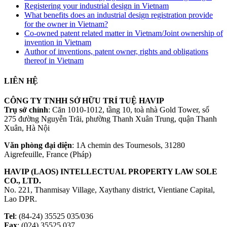
Registering your industrial design in Vietnam
What benefits does an industrial design registration provide
for the owner in Vietnam?
Co-owned patent related matter in Vietnam/Joint ownership of
invention in Vietnam
Author of inventions, patent owner, rights and obligations
thereof in Vietnam
LIÊN HỆ
CÔNG TY TNHH SỞ HỮU TRÍ TUỆ HAVIP
Trụ sở chính
: Căn 1010-1012, tầng 10, toà nhà Gold Tower, số
275 đường Nguyễn Trãi, phường Thanh Xuân Trung, quận Thanh
Xuân, Hà Nội
Văn phòng đại diện
: 1A chemin des Tournesols, 31280
Aigrefeuille, France (Pháp)
HAVIP (LAOS) INTELLECTUAL PROPERTY LAW SOLE
CO., LTD.
No. 221, Thanmisay Village, Xaythany district, Vientiane Capital,
Lao DPR.
Tel
: (84-24) 35525 035/036
Fax
: (024) 35525 037