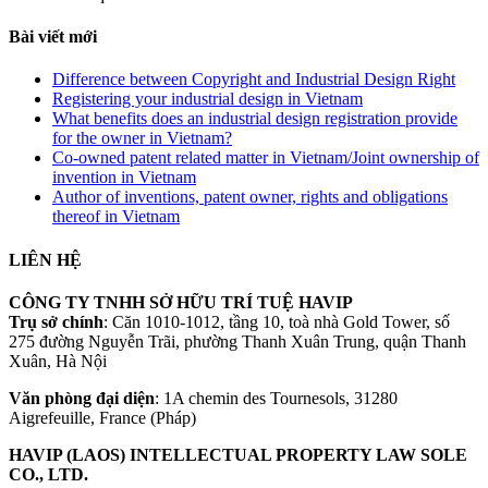
Bài viết mới
Difference between Copyright and Industrial Design Right
Registering your industrial design in Vietnam
What benefits does an industrial design registration provide
for the owner in Vietnam?
Co-owned patent related matter in Vietnam/Joint ownership of
invention in Vietnam
Author of inventions, patent owner, rights and obligations
thereof in Vietnam
LIÊN HỆ
CÔNG TY TNHH SỞ HỮU TRÍ TUỆ HAVIP
Trụ sở chính
: Căn 1010-1012, tầng 10, toà nhà Gold Tower, số
275 đường Nguyễn Trãi, phường Thanh Xuân Trung, quận Thanh
Xuân, Hà Nội
Văn phòng đại diện
: 1A chemin des Tournesols, 31280
Aigrefeuille, France (Pháp)
HAVIP (LAOS) INTELLECTUAL PROPERTY LAW SOLE
CO., LTD.