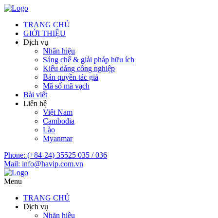
TRANG CHỦ
GIỚI THIỆU
Dịch vụ
Nhãn hiệu
Sáng chế & giải pháp hữu ích
Kiểu dáng công nghiệp
Bản quyền tác giả
Mã số mã vạch
Bài viết
Liên hệ
Việt Nam
Cambodia
Lào
Myanmar
Phone:
(+84-24) 35525 035 / 036
Mail:
info@havip.com.vn
Menu
TRANG CHỦ
Dịch vụ
Nhãn hiệu