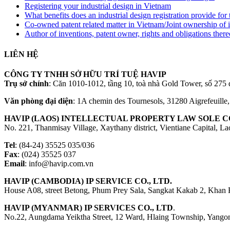
Registering your industrial design in Vietnam
What benefits does an industrial design registration provide fo
Co-owned patent related matter in Vietnam/Joint ownership of 
Author of inventions, patent owner, rights and obligations ther
LIÊN HỆ
CÔNG TY TNHH SỞ HỮU TRÍ TUỆ HAVIP
Trụ sở chính
: Căn 1010-1012, tầng 10, toà nhà Gold Tower, số 2
Văn phòng đại diện
: 1A chemin des Tournesols, 31280 Aigrefeuille
HAVIP (LAOS) INTELLECTUAL PROPERTY LAW SOLE CO
No. 221, Thanmisay Village, Xaythany district, Vientiane Capital, L
Tel
: (84-24) 35525 035/036
Fax
: (024) 35525 037
Email
: info@havip.com.vn
HAVIP (CAMBODIA) IP SERVICE CO., LTD.
House A08, street Betong, Phum Prey Sala, Sangkat Kakab 2, Khan
HAVIP (MYANMAR) IP SERVICES CO., LTD
.
No.22, Aungdama Yeiktha Street, 12 Ward, Hlaing Township, Yang