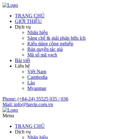
TRANG CHỦ
GIỚI THIỆU
Dịch vụ
Nhãn hiệu
Sáng chế & giải pháp hữu ích
Kiểu dáng công nghiệp
Bản quyền tác giả
Mã số mã vạch
Bài viết
Liên hệ
Việt Nam
Cambodia
Lào
Myanmar
Phone:
(+84-24) 35525 035 / 036
Mail:
info@havip.com.vn
Menu
TRANG CHỦ
Dịch vụ
Nhãn hiệu