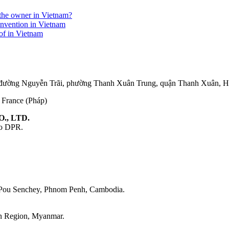
r the owner in Vietnam?
invention in Vietnam
eof in Vietnam
75 đường Nguyễn Trãi, phường Thanh Xuân Trung, quận Thanh Xuân, 
, France (Pháp)
., LTD.
ao DPR.
 Pou Senchey, Phnom Penh, Cambodia.
on Region, Myanmar.