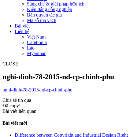
Sáng chế & giải pháp hữu ích
Kiểu dáng công nghiệp
Bản quyền tác giả
Mã số mã vạch
Bài viết
Liên hệ
Việt Nam
Cambodia
Lào
Myanmar
CLOSE
nghi-dinh-78-2015-nd-cp-chinh-phu
nghi-dinh-78-2015-nd-cp-chinh-phu
Chia sẻ tin qua
Đã copy!
Bài viết liên quan
Bài viết mới
Difference between Copyright and Industrial Design Right