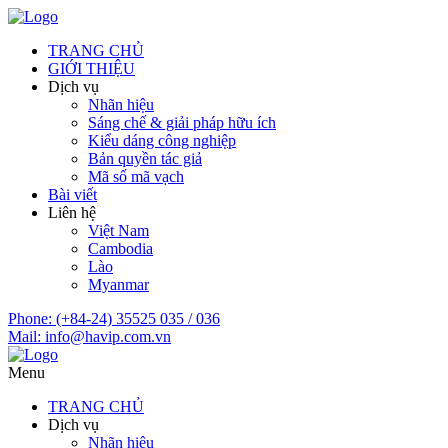
TRANG CHỦ
GIỚI THIỆU
Dịch vụ
Nhãn hiệu
Sáng chế & giải pháp hữu ích
Kiểu dáng công nghiệp
Bản quyền tác giả
Mã số mã vạch
Bài viết
Liên hệ
Việt Nam
Cambodia
Lào
Myanmar
Phone:
(+84-24) 35525 035 / 036
Mail:
info@havip.com.vn
Menu
TRANG CHỦ
Dịch vụ
Nhãn hiệu