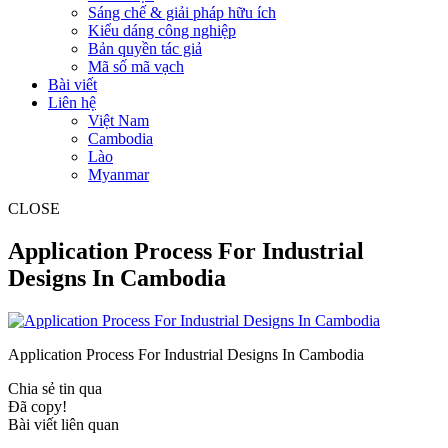
Sáng chế & giải pháp hữu ích
Kiểu dáng công nghiệp
Bản quyền tác giả
Mã số mã vạch
Bài viết
Liên hệ
Việt Nam
Cambodia
Lào
Myanmar
CLOSE
Application Process For Industrial
Designs In Cambodia
Application Process For Industrial Designs In Cambodia
Chia sẻ tin qua
Đã copy!
Bài viết liên quan