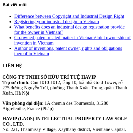
Bài viết mới
Difference between Copyright and Industrial Design Right
Registering your industrial design in Vietnam
What benefits does an industrial design registration provide
for the owner in Vietnam?
Co-owned patent related matter in Vietnam/Joint ownership of
invention in Vietnam
Author of inventions, patent owner, rights and obligations
thereof in Vietnam
LIÊN HỆ
CÔNG TY TNHH SỞ HỮU TRÍ TUỆ HAVIP
Trụ sở chính
: Căn 1010-1012, tầng 10, toà nhà Gold Tower, số
275 đường Nguyễn Trãi, phường Thanh Xuân Trung, quận Thanh
Xuân, Hà Nội
Văn phòng đại diện
: 1A chemin des Tournesols, 31280
Aigrefeuille, France (Pháp)
HAVIP (LAOS) INTELLECTUAL PROPERTY LAW SOLE
CO., LTD.
No. 221, Thanmisay Village, Xaythany district, Vientiane Capital,