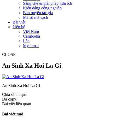
Sáng chế & giải pháp hữu ích
Kiểu dáng công nghiệp
Bản quyền tác giả
Mã số mã vạch
Bài viết
Liên hệ
Việt Nam
Cambodia
Lào
Myanmar
CLOSE
An Sinh Xa Hoi La Gi
An Sinh Xa Hoi La Gi
Chia sẻ tin qua
Đã copy!
Bài viết liên quan
Bài viết mới