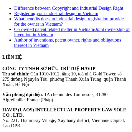
Difference between Copyright and Industrial Design Right
Registering your industrial design in Vietnam
What benefits does an industrial design registration provide
for the owner in Vietnam?
Co-owned patent related matter in Vietnam/Joint ownership of
invention in Vietnam
Author of inventions, patent owner, rights and obligations
thereof in Vietnam
LIÊN HỆ
CÔNG TY TNHH SỞ HỮU TRÍ TUỆ HAVIP
Trụ sở chính
: Căn 1010-1012, tầng 10, toà nhà Gold Tower, số
275 đường Nguyễn Trãi, phường Thanh Xuân Trung, quận Thanh
Xuân, Hà Nội
Văn phòng đại diện
: 1A chemin des Tournesols, 31280
Aigrefeuille, France (Pháp)
HAVIP (LAOS) INTELLECTUAL PROPERTY LAW SOLE
CO., LTD.
No. 221, Thanmisay Village, Xaythany district, Vientiane Capital,
Lao DPR.