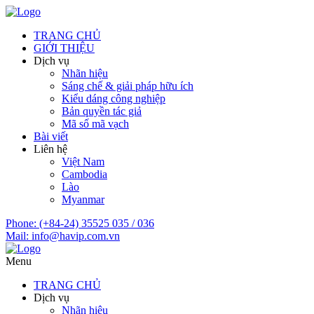
TRANG CHỦ
GIỚI THIỆU
Dịch vụ
Nhãn hiệu
Sáng chế & giải pháp hữu ích
Kiểu dáng công nghiệp
Bản quyền tác giả
Mã số mã vạch
Bài viết
Liên hệ
Việt Nam
Cambodia
Lào
Myanmar
Phone:
(+84-24) 35525 035 / 036
Mail:
info@havip.com.vn
Menu
TRANG CHỦ
Dịch vụ
Nhãn hiệu