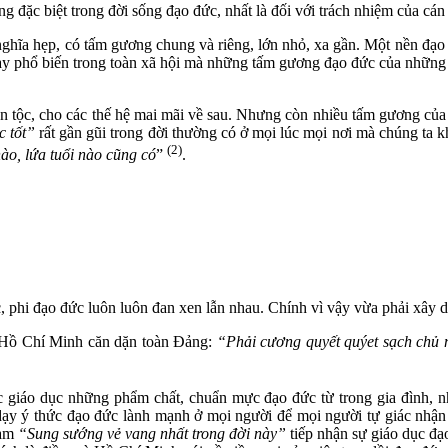
 đặc biệt trong đời sống đạo đức, nhất là đối với trách nhiệm của cán
ghĩa hẹp, có tấm gương chung và riêng, lớn nhỏ, xa gần. Một nền đạo
 phổ biến trong toàn xã hội mà những tấm gương đạo đức của những ng
tộc, cho các thế hệ mai mãi về sau. Nhưng còn nhiều tấm gương của 
c tốt”
rất gần gũi trong đời thường có ở mọi lúc mọi nơi mà chúng ta 
(2)
ào, lứa tuổi nào cũng có
”
.
, phi đạo đức luôn luôn đan xen lẫn nhau. Chính vì vậy vừa phải xây 
 Hồ Chí Minh căn dặn toàn Đảng:
“Phải cương quyết quýet sạch chủ 
 giáo dục những phẩm chất, chuẩn mực đạo đức từ trong gia đình, nh
i dạy ý thức đạo đức lành mạnh ở mọi người để mọi người tự giác nhậ
làm
“Sung sướng vẻ vang nhất trong đời này”
tiếp nhận sự giáo dục đạo