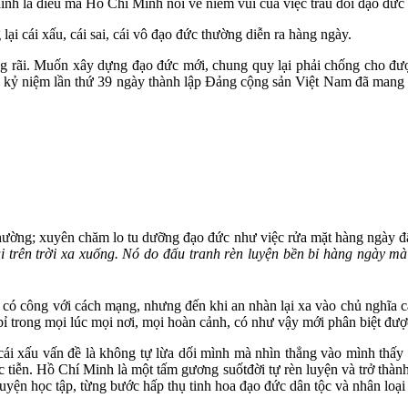
nh là điều mà Hồ Chí Minh nói về niềm vui của việc trau dồi đạo đức p
i cái xấu, cái sai, cái vô đạo đức thường diễn ra hàng ngày.
ng rãi. Muốn xây dựng đạo đức mới, chung quy lại phải chống cho đ
n kỷ niệm lần thứ 39 ngày thành lập Đảng cộng sản Việt Nam đã mang 
ường; xuyên chăm lo tu dưỡng đạo đức như việc rửa mặt hàng ngày đấy 
trên trời xa xuống. Nó do đấu tranh rèn luyện bền bỉ hàng ngày mà
 có công với cách mạng, nhưng đến khi an nhàn lại xa vào chủ nghĩa 
bỉ trong mọi lúc mọi nơi, mọi hoàn cảnh, có như vậy mới phân biệt đư
i xấu vấn đề là không tự lừa dối mình mà nhìn thẳng vào mình thấy rõ c
ực tiễn. Hồ Chí Minh là một tấm gương suốtđời tự rèn luyện và trở thà
yện học tập, từng bước hấp thụ tinh hoa đạo đức dân tộc và nhân loại 