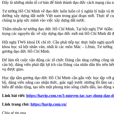
Đây là những nhân tố cơ bản để hình thành đạo đức cách mạng của ng
Tư tưởng Hồ Chí Minh về đạo đức luôn luôn có ý nghĩa lý luận và thự
đường xây dựng đất nước Việt nam trong giai đoạn mới. Thực tế cuộ
chúng ta góp sức mình vào việc xây dựng đất nước.
Thấm nhuẫn tư tưởng đạo đức Hồ Chí Minh, Tại hội nghị TW 6(lần 2
trọng các nguyên tắc về xây dựng đạo đức mới mà Hồ Chí Minh đã đ
Hội nghị TW6 khoá IX chỉ rõ: Cần phải tiếp tục thực hiện nghị quyế
khoa học xã hội nhân văn, nhất là các môn Mác – Lênin, Tư tưởng 
gương đạo đức Hồ Chí Minh.
Để làm tốt cuộc vận động các tổ chức Đảng cần tăng cường công tá
cán bộ, đảng viên phải đặt lợi ích của Đảng của nhân dân lên trên h
vụ được giao.
Học tập tấm gương đạo đức Hồ Chí Minh cần gắn việc học tập với giả
bộ, đảng viên nâng cao nhận thức, giác ngộ trước những lỗi lầm sai
biểu để nhân rộng, tạo nên một phong trào sống chiến đấu, lao động 
Link bài viết:
https://havip.com.vn/3-nguyen-tac-xay-dung-dao-d
Link trang chủ:
https://havip.com.vn/
Chia sẻ tin qua