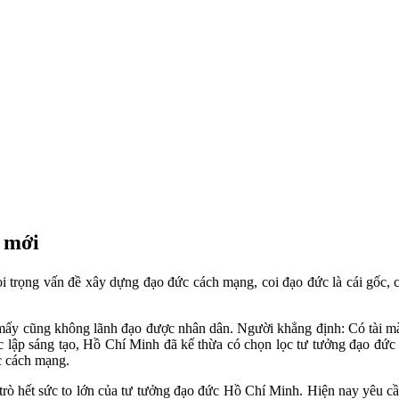
 mới
i trọng vấn đề xây dựng đạo đức cách mạng, coi đạo đức là cái gốc,
 mấy cũng không lãnh đạo được nhân dân. Người khẳng định: Có tài mà
ộc lập sáng tạo, Hồ Chí Minh đã kế thừa có chọn lọc tư tưởng đạo đức
c cách mạng.
trò hết sức to lớn của tư tưởng đạo đức Hồ Chí Minh. Hiện nay yêu cầ