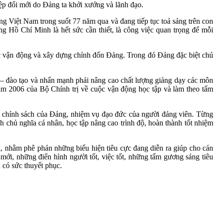
ệp đổi mới do Đảng ta khởi xướng và lãnh đạo.
ng Việt Nam trong suốt 77 năm qua và đang tiếp tục toả sáng trên con
g Hồ Chí Minh là hết sức cần thiết, là công việc quan trọng để mỗi
c vận động và xây dựng chỉnh đốn Đảng. Trong đó Đảng đặc biệt chú
c – đào tạo và nhấn mạnh phải nâng cao chất lượng giảng dạy các môn
ăm 2006 của Bộ Chính trị về cuộc vận động học tập và làm theo tấm
i chính sách của Đảng, nhiệm vụ đạo đức của người đảng viên. Từng
h chủ nghĩa cá nhân, học tập nâng cao trình độ, hoàn thành tốt nhiệm
ị, nhằm phê phán những biểu hiện tiêu cực đang diễn ra giúp cho cán
mới, những điển hình người tốt, việc tốt, những tấm gương sáng tiêu
 có sức thuyết phục.