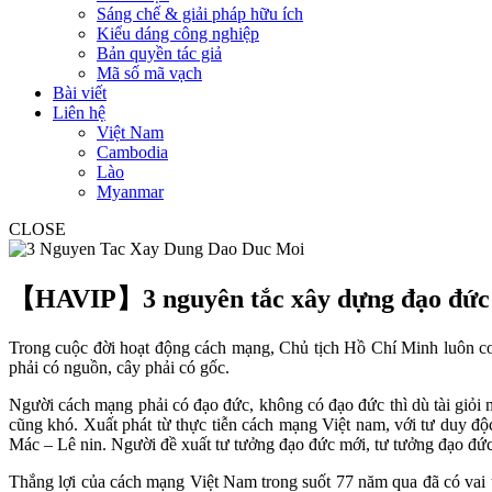
Sáng chế & giải pháp hữu ích
Kiểu dáng công nghiệp
Bản quyền tác giả
Mã số mã vạch
Bài viết
Liên hệ
Việt Nam
Cambodia
Lào
Myanmar
CLOSE
【HAVIP】3 nguyên tắc xây dựng đạo đức
Trong cuộc đời hoạt động cách mạng, Chủ tịch Hồ Chí Minh luôn co
phải có nguồn, cây phải có gốc.
Người cách mạng phải có đạo đức, không có đạo đức thì dù tài giỏi
cũng khó. Xuất phát từ thực tiễn cách mạng Việt nam, với tư duy đ
Mác – Lê nin. Người đề xuất tư tưởng đạo đức mới, tư tưởng đạo đứ
Thắng lợi của cách mạng Việt Nam trong suốt 77 năm qua đã có vai 