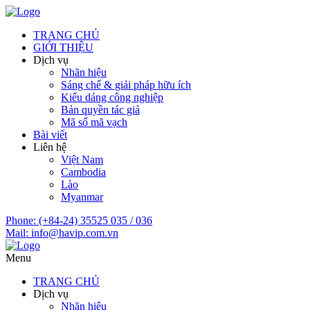
TRANG CHỦ
GIỚI THIỆU
Dịch vụ
Nhãn hiệu
Sáng chế & giải pháp hữu ích
Kiểu dáng công nghiệp
Bản quyền tác giả
Mã số mã vạch
Bài viết
Liên hệ
Việt Nam
Cambodia
Lào
Myanmar
Phone:
(+84-24) 35525 035 / 036
Mail:
info@havip.com.vn
Menu
TRANG CHỦ
Dịch vụ
Nhãn hiệu