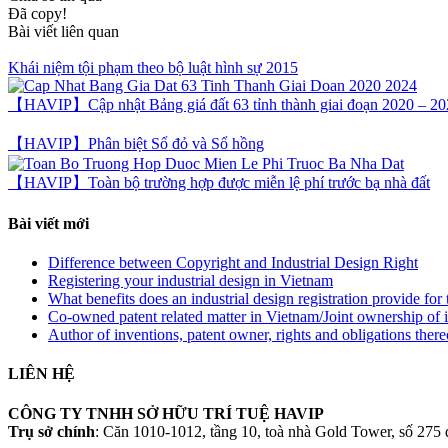
Đã copy!
Bài viết liên quan
Khái niệm tội phạm theo bộ luật hình sự 2015
【HAVIP】Cập nhật Bảng giá đất 63 tỉnh thành giai đoạn 2020 – 20
【HAVIP】Phân biệt Sổ đỏ và Sổ hồng
【HAVIP】Toàn bộ trường hợp được miễn lệ phí trước bạ nhà đất
Bài viết mới
Difference between Copyright and Industrial Design Right
Registering your industrial design in Vietnam
What benefits does an industrial design registration provide fo
Co-owned patent related matter in Vietnam/Joint ownership of 
Author of inventions, patent owner, rights and obligations ther
LIÊN HỆ
CÔNG TY TNHH SỞ HỮU TRÍ TUỆ HAVIP
Trụ sở chính
: Căn 1010-1012, tầng 10, toà nhà Gold Tower, số 2