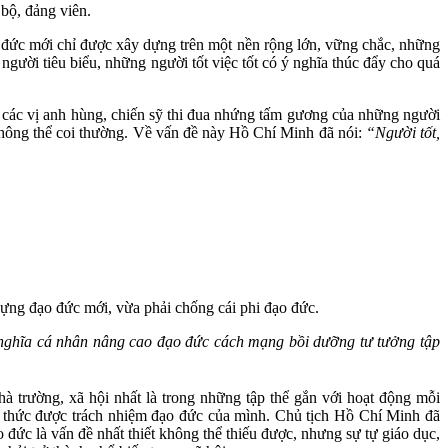
 bộ, đảng viên.
 đức mới chỉ được xây dựng trên một nền rộng lớn, vững chắc, những
ười tiêu biểu, những người tốt việc tốt có ý nghĩa thúc đẩy cho quá
các vị anh hùng, chiến sỹ thi đua nhứng tấm gương của những người
không thể coi thường. Về vấn đề này Hồ Chí Minh đã nói:
“Người tốt,
dựng đạo đức mới, vừa phải chống cái phi đạo đức.
nghĩa cá nhân nâng cao đạo đức cách mạng bồi dưỡng tư tưởng tập
à trường, xã hội nhất là trong những tập thể gắn với hoạt động mỗi
n thức được trách nhiệm đạo đức của mình. Chủ tịch Hồ Chí Minh đã
 đức là vấn đề nhất thiết không thể thiếu được, nhưng sự tự giáo dục,