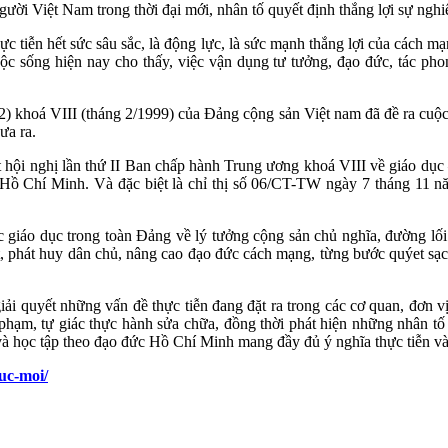
ười Việt Nam trong thời đại mới, nhân tố quyết định thắng lợi sự nghi
c tiễn hết sức sâu sắc, là động lực, là sức mạnh thắng lợi của cách mạ
c sống hiện nay cho thấy, việc vận dụng tư tưởng, đạo đức, tác phon
) khoá VIII (tháng 2/1999) của Đảng cộng sản Việt nam đã đề ra cuộ
ưa ra.
t hội nghị lần thứ II Ban chấp hành Trung ương khoá VIII về giáo dụ
Hồ Chí Minh. Và đặc biệt là chỉ thị số 06/CT-TW ngày 7 tháng 11 n
c giáo dục trong toàn Đảng về lý tưởng cộng sản chủ nghĩa, đường lố
ết, phát huy dân chủ, nâng cao đạo đức cách mạng, từng bước quýet sạc
i quyết những vấn đề thực tiễn đang đặt ra trong các cơ quan, đơn v
 phạm, tự giác thực hành sửa chữa, đồng thời phát hiện những nhân tố 
và học tập theo đạo đức Hồ Chí Minh mang đầy đủ ý nghĩa thực tiễn và
uc-moi/