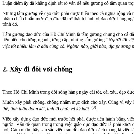
Luận điểm ấy đã khẳng định rất rõ vấn đề nêu gương có tầm quan trọng
Những tấm gương về đạo đức phải được hiểu theo cả nghĩa rộng và n
phẩm chất chuẩn mực đạo đức đã trở thành hành vi đạo đức hàng ngày
trình đó.
Tấm gương đạo đức của Hồ Chí Minh là tấm gương chung cho cả dân 
tiêu biểu cho từng ngành, từng cấp, những tấm gương
“Người tốt việ
việc tốt nhiều lắm ở đâu cũng có. Ngành nào, giới nào, địa phương n
2. Xây đi đôi với chống
Theo Hồ Chí Minh trong đời sống hàng ngày cái tốt, cái xấu, đạo đức
Muốn xây phải chống, chống nhằm mục đích cho xây. Cũng vì vậy
(3)
thể, tinh thần đoàn kết, tính tổ chức và kỷ luật”
.
Việc xây dựng đạo đức mới trước hết phải được tiến hành bằng việc
người. Vấn đề quan trọng trong việc giáo dục đạo đức là phải khơ
nói, Cảm nhận thấy sâu sắc việc trau dồi đạo đức cách mạng là việc 