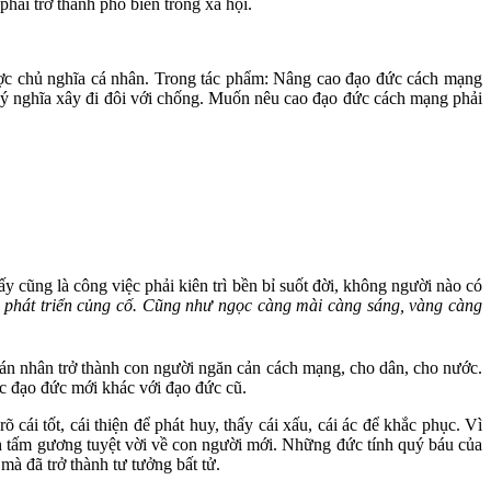
hải trở thành phổ biến trong xã hội.
ược chủ nghĩa cá nhân. Trong tác phẩm: Nâng cao đạo đức cách mạng
ý nghĩa xây đi đôi với chống. Muốn nêu cao đạo đức cách mạng phải
cũng là công việc phải kiên trì bền bỉ suốt đời, không người nào có
 phát triển củng cố. Cũng như ngọc càng mài càng sáng, vàng càng
cán nhân trở thành con người ngăn cản cách mạng, cho dân, cho nước.
ợc đạo đức mới khác với đạo đức cũ.
ái tốt, cái thiện để phát huy, thấy cái xấu, cái ác để khắc phục. Vì
nh tấm gương tuyệt vời về con người mới. Những đức tính quý báu của
mà đã trở thành tư tưởng bất tử.