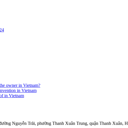
24
r the owner in Vietnam?
invention in Vietnam
eof in Vietnam
75 đường Nguyễn Trãi, phường Thanh Xuân Trung, quận Thanh Xuân, 