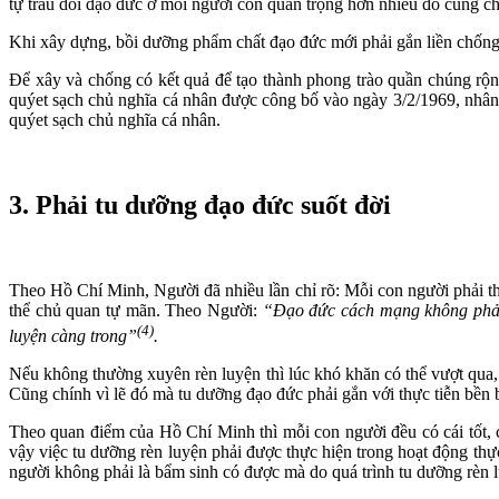
tự trau dồi đạo đức ở mỗi người còn quan trọng hơn nhiều đó cũng chí
Khi xây dựng, bồi dưỡng phẩm chất đạo đức mới phải gắn liền chống lạ
Để xây và chống có kết quả để tạo thành phong trào quần chúng rộ
quýet sạch chủ nghĩa cá nhân được công bố vào ngày 3/2/1969, nhâ
quýet sạch chủ nghĩa cá nhân.
3. Phải tu dưỡng đạo đức suốt đời
Theo Hồ Chí Minh, Người đã nhiều lần chỉ rõ: Mỗi con người phải th
thể chủ quan tự mãn. Theo Người:
“Đạo đức cách mạng không phải 
(4)
luyện càng trong”
.
Nếu không thường xuyên rèn luyện thì lúc khó khăn có thể vượt qua,
Cũng chính vì lẽ đó mà tu dưỡng đạo đức phải gắn với thực tiễn bền 
Theo quan điểm của Hồ Chí Minh thì mỗi con người đều có cái tốt, cá
vậy việc tu dưỡng rèn luyện phải được thực hiện trong hoạt động th
người không phải là bẩm sinh có được mà do quá trình tu dưỡng rèn lu